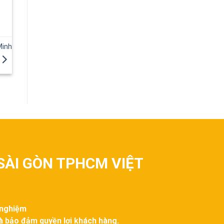
Minh
SÀI GÒN TPHCM VIỆT
 nghiệm
và bảo đảm quyền lợi khách hàng.