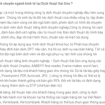
nh chuyên ngành kinh tế tại Dịch thuật Sài Gòn ?
ệp: Là một trong những công ty dịch thuật chuyên nghiệp đầu tiên cung
Nam . Chúng tôi vinh dự là đối tác dịch thuật của nhiều công ty, tập đoàn
hiệm lâu năm cùng với đội ngũ biên dịch, phiên dịch có trình độ chuyên
n dịch viên dịch thuật tiếng Anh chuyên nghiệp,Công ty chúng tôi cam
t, đảm bảo dịch sát nghĩa, câu từ mượt mà. Bản dịch thuật dù trình bày
 chỉnh chu, đẹp về mặt hình thức, chuẩn xác về mặt nội dung.
Chúng tôi áp dụng quy trình dịch thuật khoa học từ Phân loại chuyên
 hiệu đính bản dịch, DPT nếu cần, trả hồ sơ, dịch vụ sau bán hàng. Tất cả
 đội ngũ biên dịch viên và đội ngũ phục vụ tận tình của chúng tôi
 dịch thuật tiếng Anh chuyên nghiệp – Dịch thuật Sài Gòn ứng dụng các
h dịch thuật (trados, AABBYY fine reader, Frame maker, word fast,
nh dạng tài liệu mà khách hàng giao cho chúng tôi. Dù là tài liệu giấy ha
xel, Powerpoint, PDF, Autocad, JPG…) công ty chúng tôi đều có thể xử lý
h khi hoàn thành giống với bản gốc 95%. Đối với tài liệu có định dạng
sử dụng thêm dịch vụ DTP (chế bản điện tử)
ễ dàng: Để thuận tiện cho khách hàng trong giao dịch, công ty dịch
ã tiến hành mở tài khoản tại hệ thống các ngân hàng lớn tại Việt Nam
, Vietinbank, Vietcombank. Khách hàng có thể lựa chọn giao thông qua