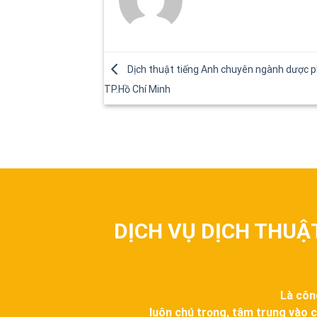
Dịch thuật tiếng Anh chuyên ngành dược 
TP.Hồ Chí Minh
DỊCH VỤ DỊCH THUẬ
Là côn
luôn chú trọng, tâm trung vào c