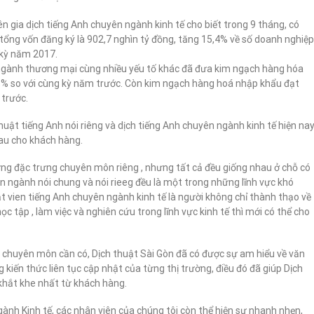
 gia dịch tiếng Anh chuyên ngành kinh tế cho biết trong 9 tháng, có
tổng vốn đăng ký là 902,7 nghìn tỷ đồng, tăng 15,4% về số doanh nghiệp
 kỳ năm 2017.
n ngành thương mại cùng nhiều yếu tố khác đã đưa kim ngạch hàng hóa
,8% so với cùng kỳ năm trước. Còn kim ngạch hàng hoá nhập khẩu đạt
 trước.
thuật tiếng Anh nói riêng và dịch tiếng Anh chuyên ngành kinh tế hiện na
hau cho khách hàng.
ng đặc trưng chuyên môn riêng , nhưng tất cả đều giống nhau ở chỗ có
n ngành nói chung và nói rieeg đều là một trong những lĩnh vực khó
t vien tiếng Anh chuyên ngành kinh tế là người không chỉ thành thạo về
c tập , làm việc và nghiên cứu trong lĩnh vực kinh tế thì mới có thể cho
ức chuyên môn cần có, Dịch thuật Sài Gòn đã có được sự am hiểu về văn
 kiến thức liên tục cập nhật của từng thị trường, điều đó đã giúp Dịch
khắt khe nhất từ khách hàng.
gành Kinh tế, các nhân viên của chúng tôi còn thể hiện sự nhanh nhẹn,