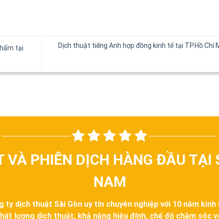
Dịch thuật tiếng Anh hợp đồng kinh tế tại TP.Hồ Chí 
phẩm tại
T VÀ PHIÊN DỊCH HÀNG ĐẦU TẠI 
NAM
g ty dịch thuật Sài Gòn uy tín chuyên nghiệp với 10 năm kinh
hất lượng dịch thuật, khả năng hiệu đính, chế độ chăm sóc 