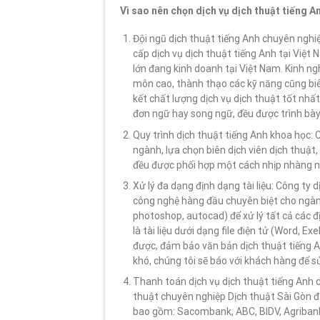
Vì sao nên chọn dịch vụ dịch thuật tiếng A
Đội ngũ dịch thuật tiếng Anh chuyên nghi
cấp dịch vụ dịch thuật tiếng Anh tại Việt 
lớn đang kinh doanh tại Việt Nam. Kinh ng
môn cao, thành thạo các kỹ năng cũng biê
kết chất lượng dịch vụ dịch thuật tốt nhấ
đơn ngữ hay song ngữ, đều được trình bày
Quy trình dịch thuật tiếng Anh khoa học: 
ngành, lựa chọn biên dịch viên dịch thuật,
đều được phối hợp một cách nhịp nhàng nhờ
Xử lý đa dạng định dạng tài liệu: Công ty
công nghệ hàng đầu chuyên biệt cho ngàn
photoshop, autocad) để xử lý tất cả các đị
là tài liệu dưới dạng file điện tử (Word, E
được, đảm bảo văn bản dịch thuật tiếng An
khó, chúng tôi sẽ báo với khách hàng để 
Thanh toán dịch vụ dịch thuật tiếng Anh d
thuật chuyên nghiệp Dịch thuật Sài Gòn đ
bao gồm: Sacombank, ABC, BIDV, Agribank