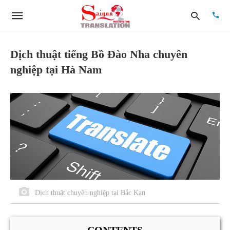
Dịch thuật tiếng Bồ Đào Nha chuyên
nghiệp tại Hà Nam
Type
your
searc
quer
and
hit
enter:
Dịch thuật chuyên nghiệp tại Bắc Kạn
CONTENTS