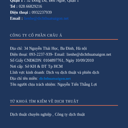
Quận 1 :
52 Đông Du, Bến Nghé, Quận 1
Tel :
028.66829216
Điện thoại :
0932237939
Email :
lienhe@dichthuatsaigon.net
CÔNG TY CỔ PHẦN CHÂU Á
Địa chỉ: 34 Nguyễn Thái Học, Ba Đình, Hà nội
Điện thoại: 093-2237-939- Email: lienhe@dichthuatsaigon.net
Số Giấy CNĐKDN: 0104897761, Ngày 10/09/2010
Nơi cấp: Sở KH & ĐT Tp HCM
Lĩnh vực kinh doanh: Dịch vụ dịch thuật và phiên dịch
Địa chỉ tên miền:
dichthuatsaigon.net
Tên người chịu trách nhiệm: Nguyễn Tiến Thắng Lợi
TỪ KHOÁ TÌM KIẾM VỀ DỊCH THUẬT
Dịch thuật chuyên nghiệp
,
Công ty dịch thuật