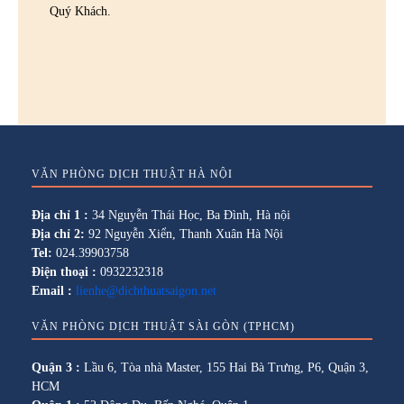
Quý Khách.
VĂN PHÒNG DỊCH THUẬT HÀ NỘI
Địa chỉ 1 :
34 Nguyễn Thái Học, Ba Đình, Hà nội
Địa chỉ 2:
92 Nguyễn Xiển, Thanh Xuân Hà Nội
Tel:
024.39903758
Điện thoại :
0932232318
Email :
lienhe@dichthuatsaigon.net
VĂN PHÒNG DỊCH THUẬT SÀI GÒN (TPHCM)
Quận 3 :
Lầu 6, Tòa nhà Master, 155 Hai Bà Trưng, P6, Quận 3,
HCM