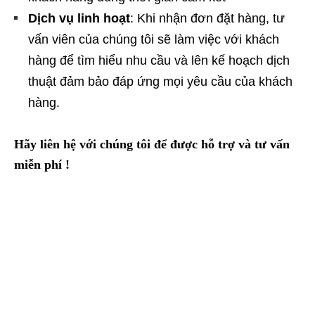
Dịch vụ linh hoạt
: Khi nhận đơn đặt hàng, tư
vấn viên của chúng tôi sẽ làm việc với khách
hàng để tìm hiểu nhu cầu và lên kế hoạch dịch
thuật đảm bảo đáp ứng mọi yêu cầu của khách
hàng.
Hãy liên hệ với chúng tôi để được hỗ trợ và tư vấn
miễn phí !