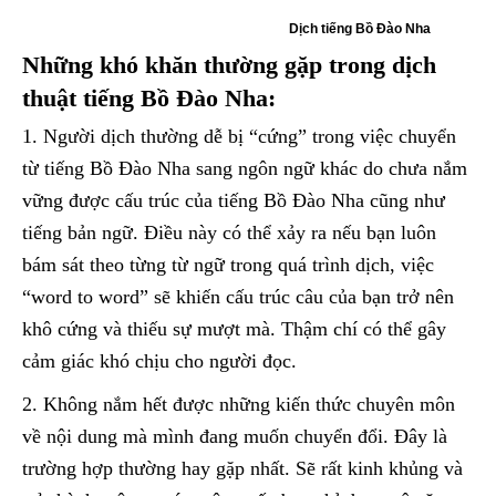
Dịch tiếng Bồ Đào Nha
Những khó khăn thường gặp trong dịch
thuật tiếng Bồ Đào Nha:
1. Người dịch thường dễ bị “cứng” trong việc chuyển
từ tiếng Bồ Đào Nha sang ngôn ngữ khác do chưa nắm
vững được cấu trúc của tiếng Bồ Đào Nha cũng như
tiếng bản ngữ. Điều này có thể xảy ra nếu bạn luôn
bám sát theo từng từ ngữ trong quá trình dịch, việc
“word to word” sẽ khiến cấu trúc câu của bạn trở nên
khô cứng và thiếu sự mượt mà. Thậm chí có thể gây
cảm giác khó chịu cho người đọc.
2. Không nắm hết được những kiến thức chuyên môn
về nội dung mà mình đang muốn chuyển đổi. Đây là
trường hợp thường hay gặp nhất. Sẽ rất kinh khủng và