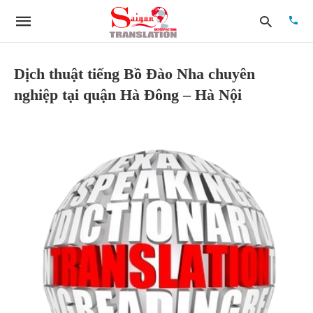
Dịch thuật tiếng Bồ Đào Nha chuyên
nghiệp tại quận Hà Đông – Hà Nội
Type
your
searc
quer
and
hit
enter: