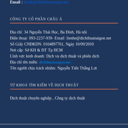
Email :
lienhe@dichthuatsaigon.net
CÔNG TY CỔ PHẦN CHÂU Á
Địa chỉ: 34 Nguyễn Thái Học, Ba Đình, Hà nội
Điện thoại: 093-2237-939- Email: lienhe@dichthuatsaigon.net
Số Giấy CNĐKDN: 0104897761, Ngày 10/09/2010
Nơi cấp: Sở KH & ĐT Tp HCM
Lĩnh vực kinh doanh: Dịch vụ dịch thuật và phiên dịch
Địa chỉ tên miền:
dichthuatsaigon.net
Tên người chịu trách nhiệm: Nguyễn Tiến Thắng Lợi
TỪ KHOÁ TÌM KIẾM VỀ DỊCH THUẬT
Dịch thuật chuyên nghiệp
,
Công ty dịch thuật