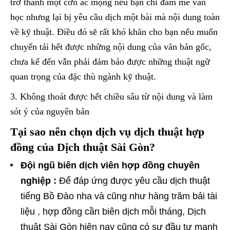
trở thành một cơn ác mộng nếu bạn chỉ đam mê văn
học nhưng lại bị yêu cầu dịch một bài mà nội dung toàn
về kỹ thuật. Điều đó sẽ rất khó khăn cho bạn nếu muốn
chuyển tải hết được những nội dung của văn bản gốc,
chưa kể đến vẫn phải đảm bảo được những thuật ngữ
quan trọng của đặc thù ngành kỹ thuật.
3. Không thoát được hết chiều sâu từ nội dung và làm
sót ý của nguyên bản
Tại sao nên chọn dịch vụ dịch thuật hợp
đồng của Dịch thuật Sài Gòn?
Đội ngũ biên dịch viên hợp đồng chuyên
nghiệp :
Để đáp ứng được yêu cầu dịch thuật
tiếng Bồ Đào nha và cũng như hàng trăm bải tài
liệu , hợp đồng cần biên dịch mỗi tháng, Dịch
thuật Sài Gòn hiện nay cũng có sự đầu tư mạnh