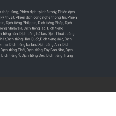
h tháp tùng
,
Phiên dịch tại nhà máy
,
Phiên dịch
 kỹ thuật
,
Phiên dịch công nghệ thông tin
,
Phiên
bin
,
Dịch tiếng Philippin
,
Dịch tiếng Pháp
,
Dịch
tiếng Malaysia
,
Dịch tiếng lào
,
Dịch tiếng
h tiếng hàn
,
Dịch tiếng hà lan
,
Dịch Thuật công
Nhật
,
Dịch tiếng Hàn Quốc
,
Dịch tiếng đức
,
Dịch
o nha
,
Dịch tiếng ba lan
,
Dịch tiếng Anh
,
Dịch
,
Dịch tiếng Thái
,
Dịch tiếng Tây Ban Nha
,
Dịch
,
Dịch tiếng Ý
,
Dịch tiếng Séc
,
Dịch tiếng Trung