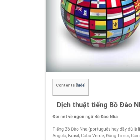
Contents
[
hide
]
Dịch thuật tiếng Bồ Đào 
Đôi nét về ngôn ngữ Bồ Đào Nha
Tiếng Bồ Đào Nha (português hay đầy đủ là
Angola, Brasil, Cabo Verde, Đông Timor, Gu