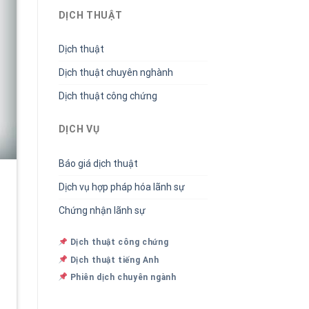
DỊCH THUẬT
Dịch thuật
Dịch thuật chuyên nghành
Dịch thuật công chứng
DỊCH VỤ
Báo giá dịch thuật
Dịch vụ hợp pháp hóa lãnh sự
Chứng nhận lãnh sự
Dịch thuật công chứng
Dịch thuật tiếng Anh
Phiên dịch chuyên ngành