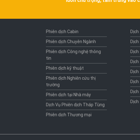
luôn chú trọng, tâm trung vào c
Phiên dịch Cabin
Dịch
Phiên dịch Chuyên Ngành
Dịch
Phiên dịch Công nghệ thông
Dịch
tin
Dịch
Phiên dịch kỹ thuật
Dịch
Phiên dịch Nghiên cứu thị
Dịch
trường
Dịch
Phiên dịch tại Nhà máy
Dịch
Dịch Vụ Phiên dịch Tháp Tùng
Phiên dịch Thương mại