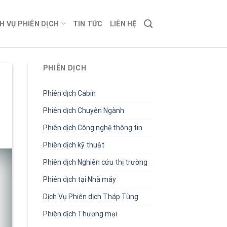
H VỤ PHIÊN DỊCH
TIN TỨC
LIÊN HỆ
PHIÊN DỊCH
Phiên dịch Cabin
Phiên dịch Chuyên Ngành
Phiên dịch Công nghệ thông tin
Phiên dịch kỹ thuật
Phiên dịch Nghiên cứu thị trường
Phiên dịch tại Nhà máy
Dịch Vụ Phiên dịch Tháp Tùng
Phiên dịch Thương mại