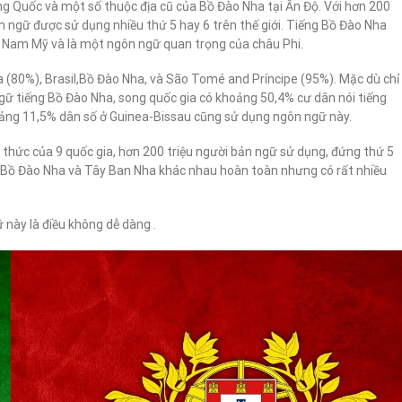
g Quốc và một số thuộc địa cũ của Bồ Đào Nha tại Ấn Độ. Với hơn 200
n ngữ được sử dụng nhiều thứ 5 hay 6 trên thế giới. Tiếng Bồ Đào Nha
i Nam Mỹ và là một ngôn ngữ quan trọng của châu Phi.
 (80%), Brasil,Bồ Đào Nha, và São Tomé and Príncipe (95%). Mặc dù chỉ
 tiếng Bồ Đào Nha, song quốc gia có khoảng 50,4% cư dân nói tiếng
ng 11,5% dân số ở Guinea-Bissau cũng sử dụng ngôn ngữ này.
 thức của 9 quốc gia, hơn 200 triệu người bản ngữ sử dụng, đứng thứ 5
g Bồ Đào Nha và Tây Ban Nha khác nhau hoàn toàn nhưng có rất nhiều
 này là điều không dễ dàng .