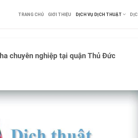
TRANG CHỦ
GIỚI THIỆU
DỊCH VỤ DỊCH THUẬT
DỊC
Nha chuyên nghiệp tại quận Thủ Đức