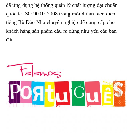
đã ứng dụng hệ thống quản lý chất lượng đạt chuẩn
quốc tế ISO 9001: 2008 trong mỗi dự án biên dịch
tiếng Bồ Đào Nha chuyên nghiệp để cung cấp cho
khách hàng sản phẩm đầu ra đúng như yêu cầu ban
đầu.