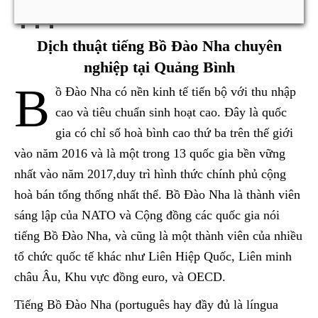
Dịch thuật tiếng Bồ Đào Nha chuyên
nghiệp tại Quảng Bình
B
ồ Đào Nha có nền kinh tế tiến bộ với thu nhập
cao và tiêu chuẩn sinh hoạt cao. Đây là quốc
gia có chỉ số hoà bình cao thứ ba trên thế giới
vào năm 2016 và là một trong 13 quốc gia bền vững
nhất vào năm 2017,duy trì hình thức chính phủ cộng
hoà bán tổng thống nhất thể. Bồ Đào Nha là thành viên
sáng lập của NATO và Cộng đồng các quốc gia nói
tiếng Bồ Đào Nha, và cũng là một thành viên của nhiều
tổ chức quốc tế khác như Liên Hiệp Quốc, Liên minh
châu Âu, Khu vực đồng euro, và OECD.
Tiếng Bồ Đào Nha (português hay đầy đủ là língua