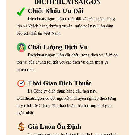
DICHTHUATSAIGON
Chiết Khấu Ưu Đãi
Dichthuatsaigon luôn có ưu đãi với các khách hàng
lớn và khách hàng thường xuyên, mức phí này luôn đảm
bảo tốt nhất tại Việt Nam.
Chất Lượng Dịch Vụ
Dichthuatsaigon luôn đặt chất lượng dịch vụ là lý do
tồn tại của chúng tôi đối với các dịch vụ dịch thuật và
phiên dịch.
Thời Gian Dịch Thuật
Là Công ty dịch thuật hàng đầu hện nay,
Dichthuatsaigon có đội ngũ xử lí chuyên nghiệp theo từng
quy trình ISO riêng đảm bảo hoàn thành trong thời gian
ngắn nhất.
Giá Luôn Ổn Định
Cùng với việc chất lượng dịch vụ dịch thuật và phiên