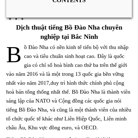
Dịch thuật tiếng Bồ Đào Nha chuyên
nghiệp tại Bắc Ninh
B
ồ Đào Nha có nền kinh tế tiến bộ với thu nhập
cao và tiêu chuẩn sinh hoạt cao. Đây là quốc
gia có chỉ số hoà bình cao thứ ba trên thế giới
vào năm 2016 và là một trong 13 quốc gia bền vững
nhất vào năm 2017,duy trì hình thức chính phủ cộng
hoà bán tổng thống nhất thể. Bồ Đào Nha là thành viên
sáng lập của NATO và Cộng đồng các quốc gia nói
tiếng Bồ Đào Nha, và cũng là một thành viên của nhiều
tổ chức quốc tế khác như Liên Hiệp Quốc, Liên minh
châu Âu, Khu vực đồng euro, và OECD.