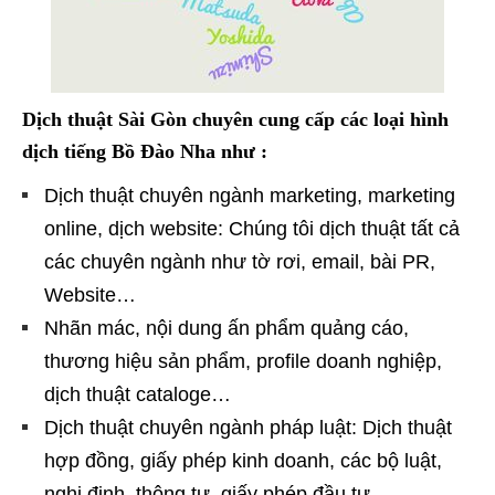
Dịch thuật Sài Gòn chuyên cung cấp các loại hình
dịch tiếng Bồ Đào Nha như :
Dịch thuật chuyên ngành marketing, marketing
online, dịch website: Chúng tôi dịch thuật tất cả
các chuyên ngành như tờ rơi, email, bài PR,
Website…
Nhãn mác, nội dung ấn phẩm quảng cáo,
thương hiệu sản phẩm, profile doanh nghiệp,
dịch thuật cataloge…
Dịch thuật chuyên ngành pháp luật: Dịch thuật
hợp đồng, giấy phép kinh doanh, các bộ luật,
nghị định, thông tư, giấy phép đầu tư…