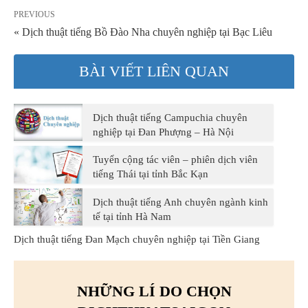
PREVIOUS
« Dịch thuật tiếng Bồ Đào Nha chuyên nghiệp tại Bạc Liêu
BÀI VIẾT LIÊN QUAN
Dịch thuật tiếng Campuchia chuyên
nghiệp tại Đan Phượng – Hà Nội
Tuyển cộng tác viên – phiên dịch viên
tiếng Thái tại tỉnh Bắc Kạn
Dịch thuật tiếng Anh chuyên ngành kinh
tế tại tỉnh Hà Nam
Dịch thuật tiếng Đan Mạch chuyên nghiệp tại Tiền Giang
NHỮNG LÍ DO CHỌN