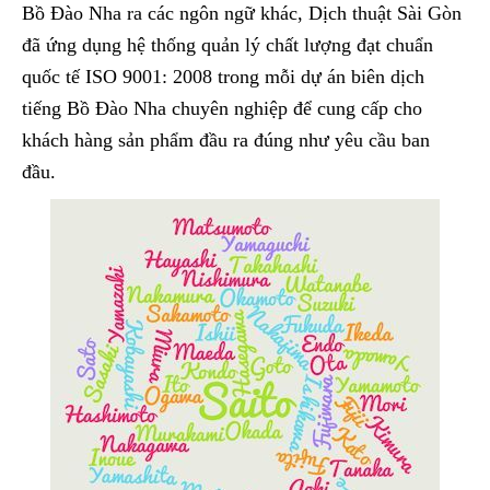
Bồ Đào Nha ra các ngôn ngữ khác, Dịch thuật Sài Gòn
đã ứng dụng hệ thống quản lý chất lượng đạt chuẩn
quốc tế ISO 9001: 2008 trong mỗi dự án biên dịch
tiếng Bồ Đào Nha chuyên nghiệp để cung cấp cho
khách hàng sản phẩm đầu ra đúng như yêu cầu ban
đầu.