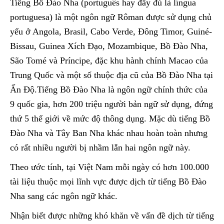
Tiếng Bồ Đào Nha (português hay đầy đủ là língua
portuguesa) là một ngôn ngữ Rôman được sử dụng chủ
yếu ở Angola, Brasil, Cabo Verde, Đông Timor, Guiné-
Bissau, Guinea Xích Đạo, Mozambique, Bồ Đào Nha,
São Tomé và Príncipe, đặc khu hành chính Macao của
Trung Quốc và một số thuộc địa cũ của Bồ Đào Nha tại
Ấn Độ.Tiếng Bồ Đào Nha là ngôn ngữ chính thức của
9 quốc gia, hơn 200 triệu người bản ngữ sử dụng, đứng
thứ 5 thế giới về mức độ thông dụng. Mặc dù tiếng Bồ
Đào Nha và Tây Ban Nha khác nhau hoàn toàn nhưng
có rất nhiều người bị nhầm lẫn hai ngôn ngữ này.
Theo ước tính, tại Việt Nam mỗi ngày có hơn 100.000
tài liệu thuộc mọi lĩnh vực được dịch từ tiếng Bồ Đào
Nha sang các ngôn ngữ khác.
Nhận biết được những khó khăn về vấn đề dịch từ tiếng