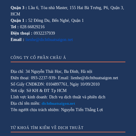
Quận 3 :
Lầu 6, Tòa nhà Master, 155 Hai Bà Trưng, P6, Quận 3,
HCM
Quận 1 :
52 Đông Du, Bến Nghé, Quận 1
Tel :
028.66829216
Điện thoại :
0932237939
Email :
lienhe@dichthuatsaigon.net
CÔNG TY CỔ PHẦN CHÂU Á
Địa chỉ: 34 Nguyễn Thái Học, Ba Đình, Hà nội
Điện thoại: 093-2237-939- Email: lienhe@dichthuatsaigon.net
Số Giấy CNĐKDN: 0104897761, Ngày 10/09/2010
Nơi cấp: Sở KH & ĐT Tp HCM
Lĩnh vực kinh doanh: Dịch vụ dịch thuật và phiên dịch
Địa chỉ tên miền:
dichthuatsaigon.net
Tên người chịu trách nhiệm: Nguyễn Tiến Thắng Lợi
TỪ KHOÁ TÌM KIẾM VỀ DỊCH THUẬT