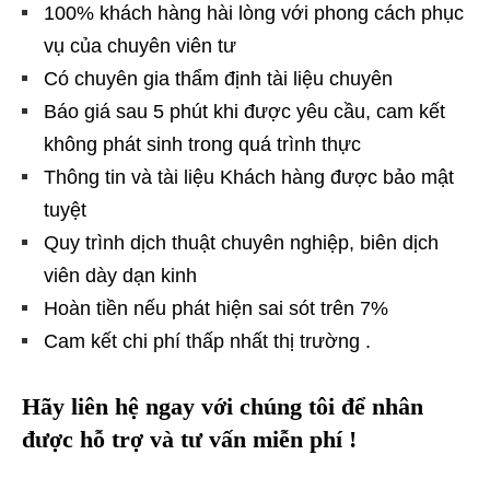
100% khách hàng hài lòng với phong cách phục
vụ của chuyên viên tư
Có chuyên gia thẩm định tài liệu chuyên
Báo giá sau 5 phút khi được yêu cầu, cam kết
không phát sinh trong quá trình thực
Thông tin và tài liệu Khách hàng được bảo mật
tuyệt
Quy trình dịch thuật chuyên nghiệp, biên dịch
viên dày dạn kinh
Hoàn tiền nếu phát hiện sai sót trên 7%
Cam kết chi phí thấp nhất thị trường .
Hãy liên hệ ngay với chúng tôi để nhân
được hỗ trợ và tư vấn miễn phí !