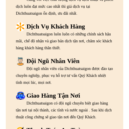
dịch luôn đạt mức cao nhất thì giá dịch vụ tại
Dichthuatsaigon ổn định, ưu đãi nhất.
Dịch Vụ Khách Hàng
Dichthuatsaigon luôn luôn có những chính sách hậu
mãi, chế độ nhận và giao bản dịch tận nơi, chăm sóc khách
hàng khách hàng thân thiết.
Đội Ngũ Nhân Viên
Đội ngũ nhân viên của Dichthuatsaigon được đào tạo
chuyên nghiệp, phục vụ hỗ trợ tư vấn Quý Khách nhiệt
tình mọi lúc, mọi nơi.
Giao Hàng Tận Nơi
Dichthuatsaigon có đội ngũ chuyên biệt giao hàng
tận nơi tại nội thành, các tỉnh và nước ngoài . Sau khi dịch
thuật công chứng sẽ giao tận nơi đến Quý Khách.