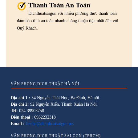
Thanh Toán An Toàn
Dichthuatsaigon với nhiều phương thức thanh toán
đảm bảo tính an toàn nhanh chóng thuận tiện nhất đến với
Quý Khách.
VĂN PHÒNG DỊCH THUẬT HÀ NỘI
Địa chỉ 1 :
34 Nguyễn Thái Học, Ba Đình, Hà nội
Địa chỉ 2:
92 Nguyễn Xiển, Thanh Xuân Hà Nội
Tel:
024.39903758
Điện thoại :
0932232318
Email :
lienhe@dichthuatsaigon.net
VĂN PHÒNG DỊCH THUẬT SÀI GÒN (TPHCM)