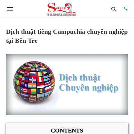
Dịch thuật tiếng Campuchia chuyên nghiệp
tại Bến Tre
Type
your
searc
quer
and
hit
enter:
CONTENTS