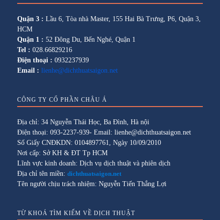
Quận 3 :
Lầu 6, Tòa nhà Master, 155 Hai Bà Trưng, P6, Quận 3,
HCM
Quận 1 :
52 Đông Du, Bến Nghé, Quận 1
Tel :
028.66829216
Điện thoại :
0932237939
Email :
lienhe@dichthuatsaigon.net
CÔNG TY CỔ PHẦN CHÂU Á
Địa chỉ: 34 Nguyễn Thái Học, Ba Đình, Hà nội
Điện thoại: 093-2237-939- Email: lienhe@dichthuatsaigon.net
Số Giấy CNĐKDN: 0104897761, Ngày 10/09/2010
Nơi cấp: Sở KH & ĐT Tp HCM
Lĩnh vực kinh doanh: Dịch vụ dịch thuật và phiên dịch
Địa chỉ tên miền:
dichthuatsaigon.net
Tên người chịu trách nhiệm: Nguyễn Tiến Thắng Lợi
TỪ KHOÁ TÌM KIẾM VỀ DỊCH THUẬT