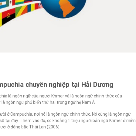
mpuchia chuyên nghiệp tại Hải Dương
hia là ngôn ngữ của người Khmer và là ngôn ngữ chính thức của
 là ngôn ngữ phổ biến thứ hai trong ngữ hệ Nam Á .
ười ở Campuchia, nơi nó là ngôn ngữ chính thức. Nó cũng là ngôn ngữ
số tại đây. Thêm vào đó, có khoảng 1 triệu người bản ngữ Khmer ở miền
gười ở đông bắc Thái Lan (2006).