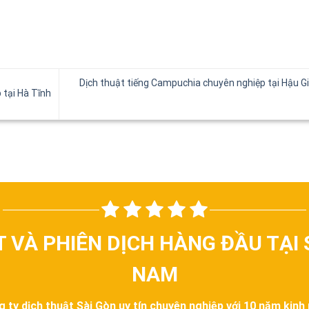
Dịch thuật tiếng Campuchia chuyên nghiệp tại Hậu G
 tại Hà Tĩnh
T VÀ PHIÊN DỊCH HÀNG ĐẦU TẠI 
NAM
g ty dịch thuật Sài Gòn uy tín chuyên nghiệp với 10 năm kinh