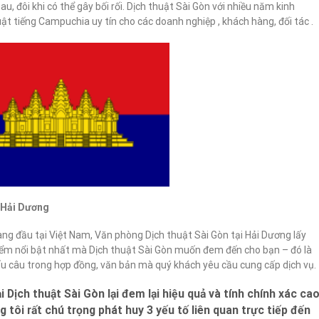
, đôi khi có thể gây bối rối. Dịch thuật Sài Gòn với nhiều năm kinh
uật tiếng Campuchia uy tín cho các doanh nghiệp , khách hàng, đối tác .
i Hải Dương
ng đầu tại Việt Nam, Văn phòng Dịch thuật Sài Gòn tại Hải Dương lấy
điểm nổi bật nhất mà Dịch thuật Sài Gòn muốn đem đến cho bạn – đó là
ấu câu trong hợp đồng, văn bản mà quý khách yêu cầu cung cấp dịch vụ.
 Dịch thuật Sài Gòn lại đem lại hiệu quả và tính chính xác ca
g tôi rất chú trọng phát huy 3 yếu tố liên quan trực tiếp đến