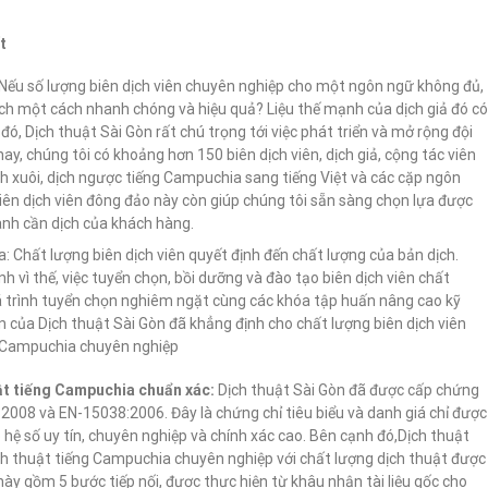
t
 Nếu số lượng biên dịch viên chuyên nghiệp cho một ngôn ngữ không đủ,
dịch một cách nhanh chóng và hiệu quả? Liệu thế mạnh của dịch giả đó c
 đó, Dịch thuật Sài Gòn rất chú trọng tới việc phát triển và mở rộng đội
ay, chúng tôi có khoảng hơn 150 biên dịch viên, dịch giả, cộng tác viên
ch xuôi, dịch ngược tiếng Campuchia sang tiếng Việt và các cặp ngôn
ên dịch viên đông đảo này còn giúp chúng tôi sẵn sàng chọn lựa được
ành cần dịch của khách hàng.
: Chất lượng biên dịch viên quyết định đến chất lượng của bản dịch.
nh vì thế, việc tuyển chọn, bồi dưỡng và đào tạo biên dịch viên chất
uá trình tuyển chọn nghiêm ngặt cùng các khóa tập huấn nâng cao kỹ
 của Dịch thuật Sài Gòn đã khẳng định cho chất lượng biên dịch viên
g Campuchia chuyên nghiệp
uật tiếng Campuchia chuẩn xác:
Dịch thuật Sài Gòn đã được cấp chứng
2008 và EN-15038:2006. Đây là chứng chỉ tiêu biểu và danh giá chỉ được
 hệ số uy tín, chuyên nghiệp và chính xác cao. Bên cạnh đó,Dịch thuật
ch thuật tiếng Campuchia chuyên nghiệp với chất lượng dịch thuật được
ày gồm 5 bước tiếp nối, được thực hiện từ khâu nhận tài liệu gốc cho