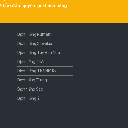
và bảo đảm quyền lợi khách hàng.
Dịch Tiếng Rumani
Dịch Tiếng Slovakia
Dịch Tiếng Tây Ban Nha
Dịch tiếng Thái
Dịch Tiếng Thổ Nhĩ Kỳ
Dịch tiếng Trung
Dịch tiếng Séc
Dịch Tiếng Ý