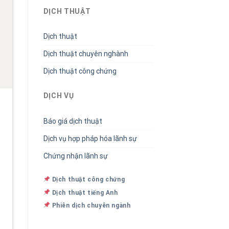
DỊCH THUẬT
Dịch thuật
Dịch thuật chuyên nghành
Dịch thuật công chứng
DỊCH VỤ
Báo giá dịch thuật
Dịch vụ hợp pháp hóa lãnh sự
Chứng nhận lãnh sự
Dịch thuật công chứng
Dịch thuật tiếng Anh
Phiên dịch chuyên ngành