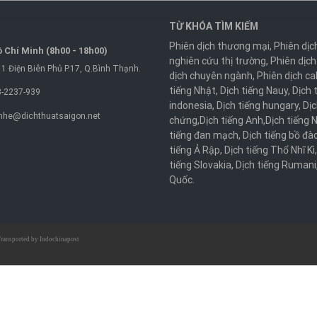
TỪ KHÓA TÌM KIẾM
Phiên dịch thương mại
,
Phiên dịc
 Chí Minh (8h00 - 18h00)
nghiên cứu thị trường
,
Phiên dịch
1 Điện Biên Phủ P.17, Q.Bình Thạnh.
dịch chuyên ngành
,
Phiên dịch ca
tiếng Nhật
,
Dịch tiếng Nauy
,
Dịch 
-2237-939
indonesia
,
Dịch tiếng hungary
,
Dịc
nhe@dichthuatsaigon.net
chứng
,
Dịch tiếng Anh
,
Dịch tiếng 
tiếng đan mạch
,
Dịch tiếng bồ đà
tiếng Ả Rập
,
Dịch tiếng Thổ Nhĩ Kì
tiếng Slovakia
,
Dịch tiếng Rumani
Quốc
.
ransported by
Indochinapost