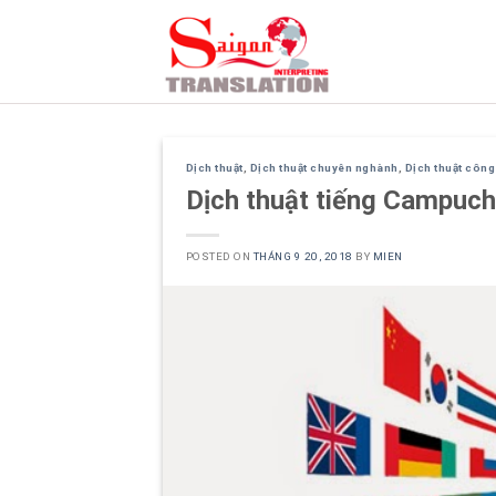
Skip
to
content
Dịch thuật
,
Dịch thuật chuyên nghành
,
Dịch thuật côn
Dịch thuật tiếng Campuch
POSTED ON
THÁNG 9 20, 2018
BY
MIEN