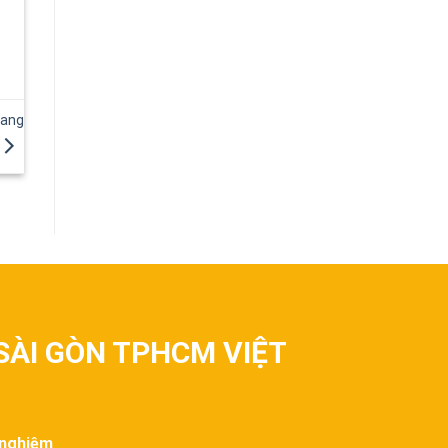
iang
SÀI GÒN TPHCM VIỆT
 nghiệm