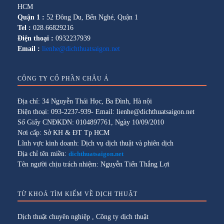
HCM
Quận 1 :
52 Đông Du, Bến Nghé, Quận 1
Tel :
028.66829216
Điện thoại :
0932237939
Email :
lienhe@dichthuatsaigon.net
CÔNG TY CỔ PHẦN CHÂU Á
Địa chỉ: 34 Nguyễn Thái Học, Ba Đình, Hà nội
Điện thoại: 093-2237-939- Email: lienhe@dichthuatsaigon.net
Số Giấy CNĐKDN: 0104897761, Ngày 10/09/2010
Nơi cấp: Sở KH & ĐT Tp HCM
Lĩnh vực kinh doanh: Dịch vụ dịch thuật và phiên dịch
Địa chỉ tên miền:
dichthuatsaigon.net
Tên người chịu trách nhiệm: Nguyễn Tiến Thắng Lợi
TỪ KHOÁ TÌM KIẾM VỀ DỊCH THUẬT
Dịch thuật chuyên nghiệp
,
Công ty dịch thuật