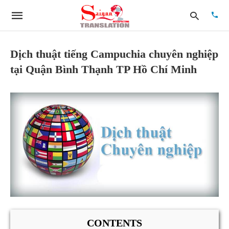
Dịch thuật tiếng Campuchia chuyên nghiệp
tại Quận Bình Thạnh TP Hồ Chí Minh
Type
your
searc
quer
and
hit
enter:
CONTENTS