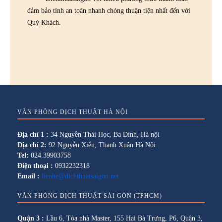
đảm bảo tính an toàn nhanh chóng thuận tiện nhất đến với
Quý Khách.
VĂN PHÒNG DỊCH THUẬT HÀ NỘI
Địa chỉ 1 :
34 Nguyễn Thái Học, Ba Đình, Hà nội
Địa chỉ 2:
92 Nguyễn Xiển, Thanh Xuân Hà Nội
Tel:
024.39903758
Điện thoại :
0932232318
Email :
lienhe@dichthuatsaigon.net
VĂN PHÒNG DỊCH THUẬT SÀI GÒN (TPHCM)
Quận 3 :
Lầu 6, Tòa nhà Master, 155 Hai Bà Trưng, P6, Quận 3,