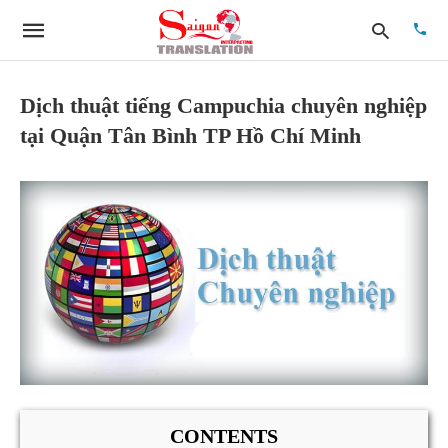
Dịch thuật tiếng Campuchia chuyên nghiệp
tại Quận Tân Bình TP Hồ Chí Minh
Type
your
searc
quer
and
hit
enter:
CONTENTS