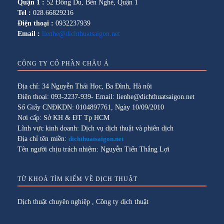
Quận 1 :
52 Đông Du, Bến Nghé, Quận 1
Tel :
028.66829216
Điện thoại :
0932237939
Email :
lienhe@dichthuatsaigon.net
CÔNG TY CỔ PHẦN CHÂU Á
Địa chỉ: 34 Nguyễn Thái Học, Ba Đình, Hà nội
Điện thoại: 093-2237-939- Email: lienhe@dichthuatsaigon.net
Số Giấy CNĐKDN: 0104897761, Ngày 10/09/2010
Nơi cấp: Sở KH & ĐT Tp HCM
Lĩnh vực kinh doanh: Dịch vụ dịch thuật và phiên dịch
Địa chỉ tên miền:
dichthuatsaigon.net
Tên người chịu trách nhiệm: Nguyễn Tiến Thắng Lợi
TỪ KHOÁ TÌM KIẾM VỀ DỊCH THUẬT
Dịch thuật chuyên nghiệp
,
Công ty dịch thuật