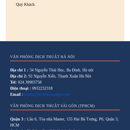
Quý Khách.
VĂN PHÒNG DỊCH THUẬT HÀ NỘI
Địa chỉ 1 :
34 Nguyễn Thái Học, Ba Đình, Hà nội
Địa chỉ 2:
92 Nguyễn Xiển, Thanh Xuân Hà Nội
Tel:
024.39903758
Điện thoại :
0932232318
Email :
lienhe@dichthuatsaigon.net
VĂN PHÒNG DỊCH THUẬT SÀI GÒN (TPHCM)
Quận 3 :
Lầu 6, Tòa nhà Master, 155 Hai Bà Trưng, P6, Quận 3,
HCM