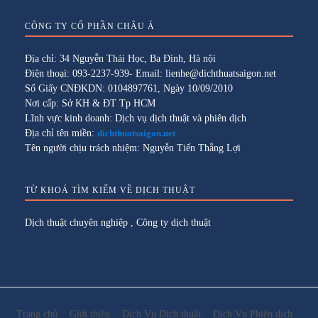
CÔNG TY CỔ PHẦN CHÂU Á
Địa chỉ: 34 Nguyễn Thái Học, Ba Đình, Hà nội
Điện thoại: 093-2237-939- Email: lienhe@dichthuatsaigon.net
Số Giấy CNĐKDN: 0104897761, Ngày 10/09/2010
Nơi cấp: Sở KH & ĐT Tp HCM
Lĩnh vực kinh doanh: Dịch vụ dịch thuật và phiên dịch
Địa chỉ tên miền:
dichthuatsaigon.net
Tên người chịu trách nhiệm: Nguyễn Tiến Thắng Lợi
TỪ KHOÁ TÌM KIẾM VỀ DỊCH THUẬT
Dịch thuật chuyên nghiệp
,
Công ty dịch thuật
Trang chủ
Giới thiệu
Dịch Vụ Dịch thuật
Dịch Vụ Phiên dịch