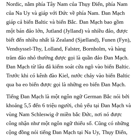
Nordic, nằm phía Tây Nam của Thụy Điển, phía Nam
của Na Uy và giáp với Đức về phía Nam. Đan Mạch
giáp cả biển Baltic và biển Bắc. Đan Mạch bao gồm
một bán đảo lớn, Jutland (Jylland) và nhiều đảo, được
biết đến nhiều nhất là Zealand (Sjælland), Funen (Fyn),
Vendsyssel-Thy, Lolland, Falster, Bornholm, và hàng
trăm đảo nhỏ thường được gọi là quần đảo Đan Mạch.
Đan Mạch từ lâu đã kiểm soát cửa ngõ vào biển Baltic.
Trước khi có kênh đào Kiel, nước chảy vào biển Baltic
qua ba eo biển được gọi là những eo biển Đan Mạch.
Tiếng Đan Mạch là một ngôn ngữ German Bắc nói bởi
khoảng 5,5 đến 6 triệu người, chủ yếu tại Đan Mạch và
vùng Nam Schleswig ở miền bắc Đức, nơi nó được
công nhận như một ngôn ngữ thiểu số. Cũng có những
cộng đồng nói tiếng Đan Mạch tại Na Uy, Thụy Điển,