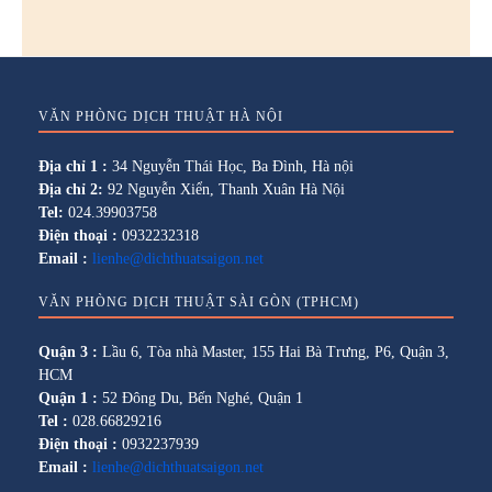
VĂN PHÒNG DỊCH THUẬT HÀ NỘI
Địa chỉ 1 :
34 Nguyễn Thái Học, Ba Đình, Hà nội
Địa chỉ 2:
92 Nguyễn Xiển, Thanh Xuân Hà Nội
Tel:
024.39903758
Điện thoại :
0932232318
Email :
lienhe@dichthuatsaigon.net
VĂN PHÒNG DỊCH THUẬT SÀI GÒN (TPHCM)
Quận 3 :
Lầu 6, Tòa nhà Master, 155 Hai Bà Trưng, P6, Quận 3,
HCM
Quận 1 :
52 Đông Du, Bến Nghé, Quận 1
Tel :
028.66829216
Điện thoại :
0932237939
Email :
lienhe@dichthuatsaigon.net