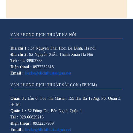
VĂN PHÒNG DỊCH THUẬT HÀ NỘI
Địa chỉ 1 :
34 Nguyễn Thái Học, Ba Đình, Hà nội
Địa chỉ 2:
92 Nguyễn Xiển, Thanh Xuân Hà Nội
Tel:
024.39903758
Điện thoại :
0932232318
Email :
lienhe@dichthuatsaigon.net
VĂN PHÒNG DỊCH THUẬT SÀI GÒN (TPHCM)
Quận 3 :
Lầu 6, Tòa nhà Master, 155 Hai Bà Trưng, P6, Quận 3,
HCM
Quận 1 :
52 Đông Du, Bến Nghé, Quận 1
Tel :
028.66829216
Điện thoại :
0932237939
Email :
lienhe@dichthuatsaigon.net