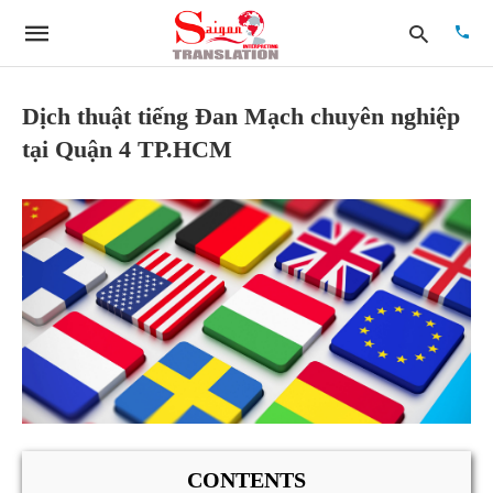
Dịch thuật tiếng Đan Mạch chuyên nghiệp
tại Quận 4 TP.HCM
Type
your
searc
quer
and
hit
enter:
CONTENTS