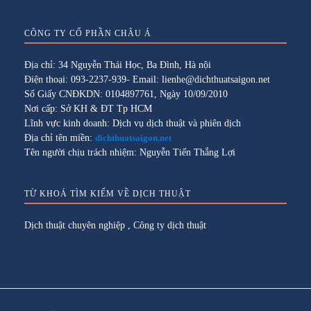
CÔNG TY CỔ PHẦN CHÂU Á
Địa chỉ: 34 Nguyễn Thái Học, Ba Đình, Hà nội
Điện thoại: 093-2237-939- Email: lienhe@dichthuatsaigon.net
Số Giấy CNĐKDN: 0104897761, Ngày 10/09/2010
Nơi cấp: Sở KH & ĐT Tp HCM
Lĩnh vực kinh doanh: Dịch vụ dịch thuật và phiên dịch
Địa chỉ tên miền:
dichthuatsaigon.net
Tên người chịu trách nhiệm: Nguyễn Tiến Thắng Lợi
TỪ KHOÁ TÌM KIẾM VỀ DỊCH THUẬT
Dịch thuật chuyên nghiệp
,
Công ty dịch thuật