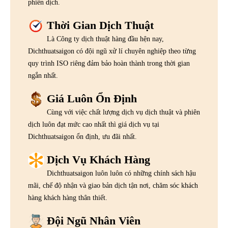
phiên dịch.
Thời Gian Dịch Thuật
Là Công ty dịch thuật hàng đầu hện nay,
Dichthuatsaigon có đội ngũ xử lí chuyên nghiệp theo từng
quy trình ISO riêng đảm bảo hoàn thành trong thời gian
ngắn nhất.
Giá Luôn Ổn Định
Cùng với việc chất lượng dịch vụ dịch thuật và phiên
dịch luôn đạt mức cao nhất thì giá dịch vụ tại
Dichthuatsaigon ổn định, ưu đãi nhất.
Dịch Vụ Khách Hàng
Dichthuatsaigon luôn luôn có những chính sách hậu
mãi, chế độ nhận và giao bản dịch tận nơi, chăm sóc khách
hàng khách hàng thân thiết.
Đội Ngũ Nhân Viên