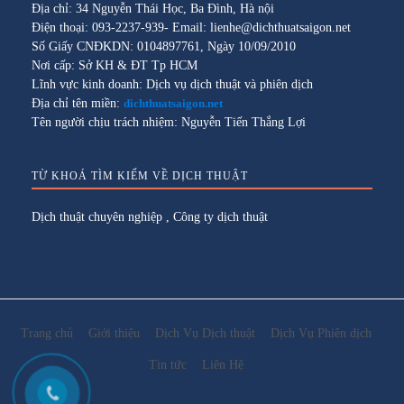
Địa chỉ: 34 Nguyễn Thái Học, Ba Đình, Hà nội
Điện thoại: 093-2237-939- Email: lienhe@dichthuatsaigon.net
Số Giấy CNĐKDN: 0104897761, Ngày 10/09/2010
Nơi cấp: Sở KH & ĐT Tp HCM
Lĩnh vực kinh doanh: Dịch vụ dịch thuật và phiên dịch
Địa chỉ tên miền:
dichthuatsaigon.net
Tên người chịu trách nhiệm: Nguyễn Tiến Thắng Lợi
TỪ KHOÁ TÌM KIẾM VỀ DỊCH THUẬT
Dịch thuật chuyên nghiệp
,
Công ty dịch thuật
Trang chủ
Giới thiệu
Dịch Vụ Dịch thuật
Dịch Vụ Phiên dịch
Tin tức
Liên Hệ