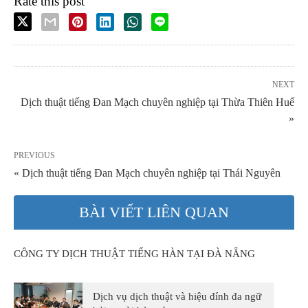
Rate this post
NEXT
Dịch thuật tiếng Đan Mạch chuyên nghiệp tại Thừa Thiên Huế
»
PREVIOUS
« Dịch thuật tiếng Đan Mạch chuyên nghiệp tại Thái Nguyên
BÀI VIẾT LIÊN QUAN
CÔNG TY DỊCH THUẬT TIẾNG HÀN TẠI ĐÀ NẴNG
Dịch vụ dịch thuật và hiệu đính đa ngữ