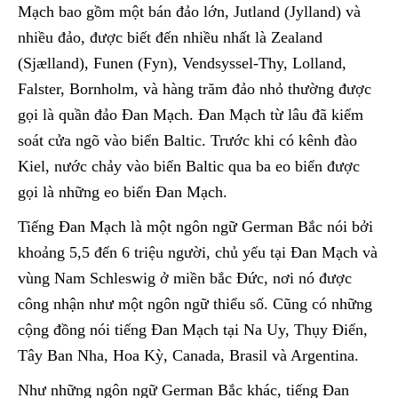
Mạch bao gồm một bán đảo lớn, Jutland (Jylland) và
nhiều đảo, được biết đến nhiều nhất là Zealand
(Sjælland), Funen (Fyn), Vendsyssel-Thy, Lolland,
Falster, Bornholm, và hàng trăm đảo nhỏ thường được
gọi là quần đảo Đan Mạch. Đan Mạch từ lâu đã kiểm
soát cửa ngõ vào biển Baltic. Trước khi có kênh đào
Kiel, nước chảy vào biển Baltic qua ba eo biển được
gọi là những eo biển Đan Mạch.
Tiếng Đan Mạch là một ngôn ngữ German Bắc nói bởi
khoảng 5,5 đến 6 triệu người, chủ yếu tại Đan Mạch và
vùng Nam Schleswig ở miền bắc Đức, nơi nó được
công nhận như một ngôn ngữ thiểu số. Cũng có những
cộng đồng nói tiếng Đan Mạch tại Na Uy, Thụy Điển,
Tây Ban Nha, Hoa Kỳ, Canada, Brasil và Argentina.
Như những ngôn ngữ German Bắc khác, tiếng Đan