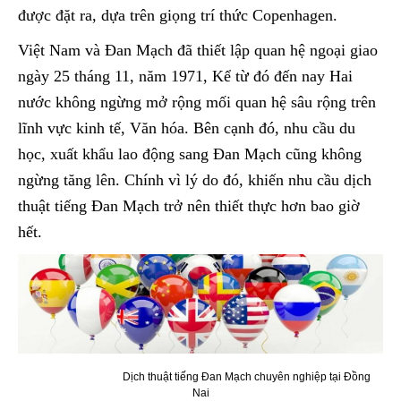
được đặt ra, dựa trên giọng trí thức Copenhagen.
Việt Nam và Đan Mạch đã thiết lập quan hệ ngoại giao
ngày 25 tháng 11, năm 1971, Kể từ đó đến nay Hai
nước không ngừng mở rộng mối quan hệ sâu rộng trên
lĩnh vực kinh tế, Văn hóa. Bên cạnh đó, nhu cầu du
học, xuất khẩu lao động sang Đan Mạch cũng không
ngừng tăng lên. Chính vì lý do đó, khiến nhu cầu dịch
thuật tiếng Đan Mạch trở nên thiết thực hơn bao giờ
hết.
Dịch thuật tiếng Đan Mạch chuyên nghiệp tại Đồng
Nai