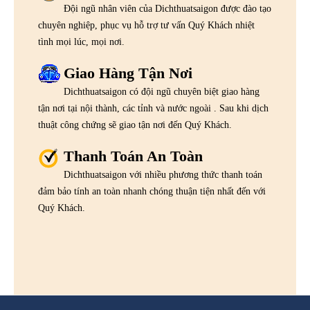
Đội ngũ nhân viên của Dichthuatsaigon được đào tạo
chuyên nghiệp, phục vụ hỗ trợ tư vấn Quý Khách nhiệt
tình mọi lúc, mọi nơi.
Giao Hàng Tận Nơi
Dichthuatsaigon có đội ngũ chuyên biệt giao hàng
tận nơi tại nội thành, các tỉnh và nước ngoài . Sau khi dịch
thuật công chứng sẽ giao tận nơi đến Quý Khách.
Thanh Toán An Toàn
Dichthuatsaigon với nhiều phương thức thanh toán
đảm bảo tính an toàn nhanh chóng thuận tiện nhất đến với
Quý Khách.