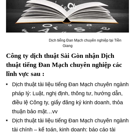
Dịch tiếng Đan Mạch chuyên nghiệp tại Tiền
Giang
Công
ty dịch thuật Sài Gòn nhận Dịch
thuật tiếng Đan Mạch chuyên nghiệp các
lĩnh vực sau :
Dịch thuật tài liệu tiếng Đan Mạch chuyên ngành
pháp lý: Luật, nghị định, thông tư, hướng dẫn,
điều lệ Công ty, giấy đăng ký kinh doanh, thỏa
thuận bảo mật…vv
Dịch thuật tài liệu tiếng Đan Mạch chuyên ngành
tài chính – kế toán, kinh doanh: báo cáo tài