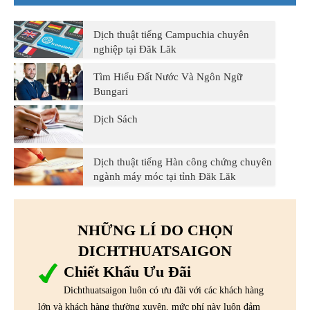
Dịch thuật tiếng Campuchia chuyên
nghiệp tại Đăk Lăk
Tìm Hiểu Đất Nước Và Ngôn Ngữ
Bungari
Dịch Sách
Dịch thuật tiếng Hàn công chứng chuyên
ngành máy móc tại tỉnh Đăk Lăk
NHỮNG LÍ DO CHỌN
DICHTHUATSAIGON
Chiết Khấu Ưu Đãi
Dichthuatsaigon luôn có ưu đãi với các khách hàng
lớn và khách hàng thường xuyên, mức phí này luôn đảm