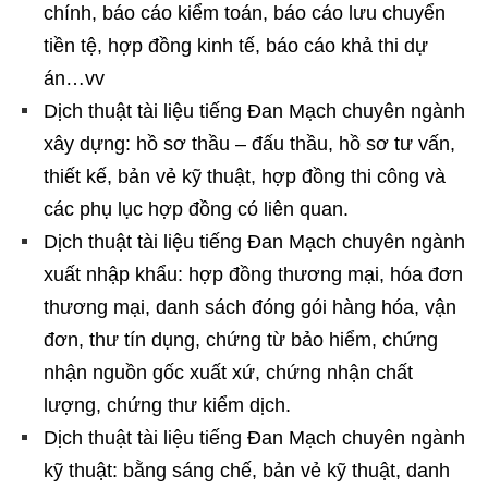
chính, báo cáo kiểm toán, báo cáo lưu chuyển
tiền tệ, hợp đồng kinh tế, báo cáo khả thi dự
án…vv
Dịch thuật tài liệu tiếng Đan Mạch chuyên ngành
xây dựng: hồ sơ thầu – đấu thầu, hồ sơ tư vấn,
thiết kế, bản vẻ kỹ thuật, hợp đồng thi công và
các phụ lục hợp đồng có liên quan.
Dịch thuật tài liệu tiếng Đan Mạch chuyên ngành
xuất nhập khẩu: hợp đồng thương mại, hóa đơn
thương mại, danh sách đóng gói hàng hóa, vận
đơn, thư tín dụng, chứng từ bảo hiểm, chứng
nhận nguồn gốc xuất xứ, chứng nhận chất
lượng, chứng thư kiểm dịch.
Dịch thuật tài liệu tiếng Đan Mạch chuyên ngành
kỹ thuật: bằng sáng chế, bản vẻ kỹ thuật, danh