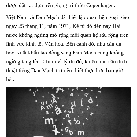
được đặt ra, dựa trên giọng trí thức Copenhagen.
Việt Nam và Đan Mạch đã thiết lập quan hệ ngoại giao
ngày 25 tháng 11, năm 1971, Kể từ đó đến nay Hai
nước không ngừng mở rộng mối quan hệ sâu rộng trên
lĩnh vực kinh tế, Văn hóa. Bên cạnh đó, nhu cầu du
học, xuất khẩu lao động sang Đan Mạch cũng không
ngừng tăng lên. Chính vì lý do đó, khiến nhu cầu dịch
thuật tiếng Đan Mạch trở nên thiết thực hơn bao giờ
hết.