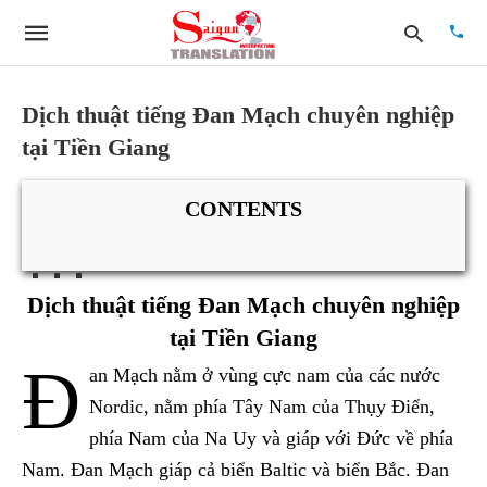
Dịch thuật tiếng Đan Mạch chuyên nghiệp
tại Tiền Giang
Type
your
searc
CONTENTS
quer
and
hit
enter:
Dịch thuật tiếng Đan Mạch chuyên nghiệp
tại Tiền Giang
Đ
an Mạch nằm ở vùng cực nam của các nước
Nordic, nằm phía Tây Nam của Thụy Điển,
phía Nam của Na Uy và giáp với Đức về phía
Nam. Đan Mạch giáp cả biển Baltic và biển Bắc. Đan