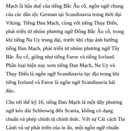
Mạch là hậu duệ của tiếng Bắc Âu cổ, ngôn ngữ chung
của các dân tộc German tại Scandinavia trong thời đại
Viking. Tiếng Đan Mạch, cùng với tiếng Thụy Điển,
phát triển từ nhóm phương ngữ Đông Bắc Âu cổ, trong
khi tiếng Na Uy trung đại, trước khi chịu ảnh hưởng
tiếng Đan Mạch, phát triển từ nhóm phương ngữ Tây
Bắc Âu cổ, giống như tiếng Faroe và tiếng Iceland.
Phân loại hiện nay xem tiếng Đan Mạch, Na Uy và
Thụy Điển là ngôn ngữ Scandinavia lục địa trong khi
tiếng Iceland và Faroe là ngôn ngữ Scandinavia hải
đảo.
Cho tới thế kỷ 16, tiếng Đan Mạch là một dãy phương
ngữ kéo dài Schleswig đến Scania, không có dạng
chuẩn và phép chính tả chính thức. Với sự Cải cách Tin
Lành và sự phát triển của in ấn, một ngôn ngữ chuẩn