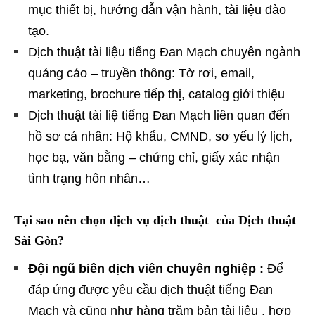
mục thiết bị, hướng dẫn vận hành, tài liệu đào
tạo.
Dịch thuật tài liệu tiếng Đan Mạch chuyên ngành
quảng cáo – truyền thông: Tờ rơi, email,
marketing, brochure tiếp thị, catalog giới thiệu
Dịch thuật tài liệ tiếng Đan Mạch liên quan đến
hồ sơ cá nhân: Hộ khẩu, CMND, sơ yếu lý lịch,
học bạ, văn bằng – chứng chỉ, giấy xác nhận
tình trạng hôn nhân…
Tại sao nên chọn dịch vụ dịch thuật của Dịch thuật
Sài Gòn?
Đội ngũ biên dịch viên chuyên nghiệp :
Để
đáp ứng được yêu cầu dịch thuật tiếng Đan
Mạch và cũng như hàng trăm bản tài liệu , hợp