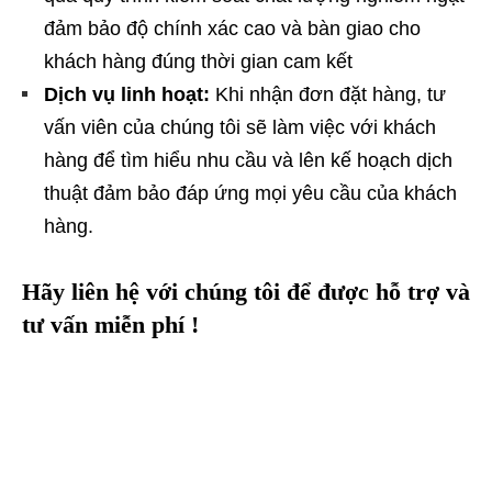
đảm bảo độ chính xác cao và bàn giao cho
khách hàng đúng thời gian cam kết
Dịch vụ linh hoạt:
Khi nhận đơn đặt hàng, tư
vấn viên của chúng tôi sẽ làm việc với khách
hàng để tìm hiểu nhu cầu và lên kế hoạch dịch
thuật đảm bảo đáp ứng mọi yêu cầu của khách
hàng.
Hãy liên hệ với chúng tôi để được hỗ trợ và
tư vấn miễn phí !