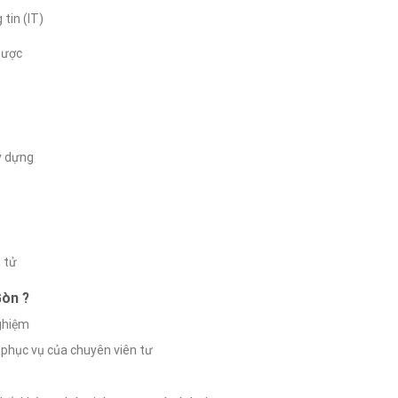
tin (IT)
dược
y dựng
n tử
Gòn ?
nghiệm
 phục vụ của chuyên viên tư