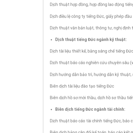
Dịch thuật hợp đồng, hợp đồng lao động tiế
Dịch điều lệ công ty tiếng Đức, giấy phép đầu
Dịch thuật văn bản luật, thông tư, nghị định 
Dịch thuật tiếng Đức ngành kỹ thuật:
Dịch tài liệu thiết kế, bằng sáng chế tiếng Đứ
Dịch thuật báo cáo nghiên cứu chuyên sâu (w
Dịch hướng dẫn bảo trì, hướng dẫn kỹ thuật,
Biên dịch tài liệu đào tạo tiếng Đức
Biên dịch hồ sơ mời thầu, dịch hồ sơ thầu ti
Biên dịch tiếng Đức ngành tài chính:
Dịch thuật báo cáo tài chính tiếng Đức, báo 
Biên dịch bảng cân đối kế toán, báo cáo kết 