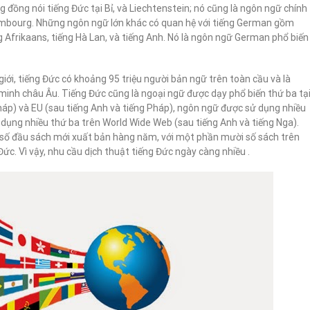
g đồng nói tiếng Đức tại Bỉ, và Liechtenstein; nó cũng là ngôn ngữ chính
embourg. Những ngôn ngữ lớn khác có quan hệ với tiếng German gồm
Afrikaans, tiếng Hà Lan, và tiếng Anh. Nó là ngôn ngữ German phổ biến
iới, tiếng Đức có khoảng 95 triệu người bản ngữ trên toàn cầu và là
minh châu Âu. Tiếng Đức cũng là ngoại ngữ được dạy phổ biến thứ ba tạ
háp) và EU (sau tiếng Anh và tiếng Pháp), ngôn ngữ được sử dụng nhiều
dụng nhiều thứ ba trên World Wide Web (sau tiếng Anh và tiếng Nga).
 số đầu sách mới xuất bản hàng năm, với một phần mười số sách trên
ức. Vì vậy, nhu cầu dịch thuật tiếng Đức ngày càng nhiều .