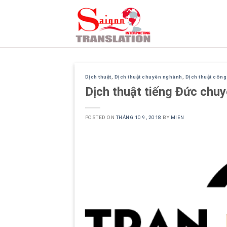
Skip
to
content
Dịch thuật
,
Dịch thuật chuyên nghành
,
Dịch thuật côn
Dịch thuật tiếng Đức chuy
POSTED ON
THÁNG 10 9, 2018
BY
MIEN