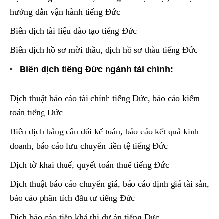
hướng dẫn vận hành tiếng Đức
Biên dịch tài liệu đào tạo tiếng Đức
Biên dịch hồ sơ mời thầu, dịch hồ sơ thầu tiếng Đức
Biên dịch tiếng Đức ngành tài chính:
Dịch thuật báo cáo tài chính tiếng Đức, báo cáo kiểm
toán tiếng Đức
Biên dịch bảng cân đối kế toán, báo cáo kết quả kinh
doanh, báo cáo lưu chuyển tiền tệ tiếng Đức
Dịch tờ khai thuế, quyết toán thuế tiếng Đức
Dịch thuật báo cáo chuyển giá, báo cáo định giá tài sản,
báo cáo phân tích đầu tư tiếng Đức
Dịch báo cáo tiền khả thi dự án tiếng Đức