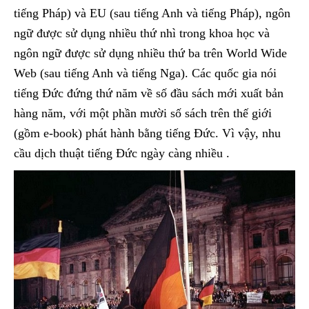
tiếng Pháp) và EU (sau tiếng Anh và tiếng Pháp), ngôn
ngữ được sử dụng nhiều thứ nhì trong khoa học và
ngôn ngữ được sử dụng nhiều thứ ba trên World Wide
Web (sau tiếng Anh và tiếng Nga). Các quốc gia nói
tiếng Đức đứng thứ năm về số đầu sách mới xuất bản
hàng năm, với một phần mười số sách trên thế giới
(gồm e-book) phát hành bằng tiếng Đức. Vì vậy, nhu
cầu dịch thuật tiếng Đức ngày càng nhiều .