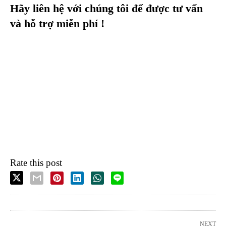
Hãy liên hệ với chúng tôi để được tư vấn
và hỗ trợ miễn phí !
Rate this post
NEXT