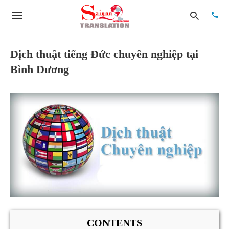
Dịch thuật tiếng Đức chuyên nghiệp tại
Bình Dương
Type
your
searc
quer
and
hit
enter:
CONTENTS