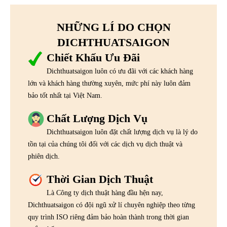
NHỮNG LÍ DO CHỌN
DICHTHUATSAIGON
Chiết Khấu Ưu Đãi
Dichthuatsaigon luôn có ưu đãi với các khách hàng
lớn và khách hàng thường xuyên, mức phí này luôn đảm
bảo tốt nhất tại Việt Nam.
Chất Lượng Dịch Vụ
Dichthuatsaigon luôn đặt chất lượng dịch vụ là lý do
tồn tại của chúng tôi đối với các dịch vụ dịch thuật và
phiên dịch.
Thời Gian Dịch Thuật
Là Công ty dịch thuật hàng đầu hện nay,
Dichthuatsaigon có đội ngũ xử lí chuyên nghiệp theo từng
quy trình ISO riêng đảm bảo hoàn thành trong thời gian