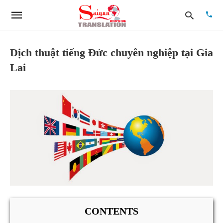
Dịch thuật tiếng Đức chuyên nghiệp tại Gia
Lai
Type
your
searc
quer
and
hit
enter:
CONTENTS