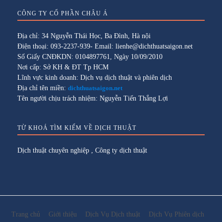
CÔNG TY CỔ PHẦN CHÂU Á
Địa chỉ: 34 Nguyễn Thái Học, Ba Đình, Hà nội
Điện thoại: 093-2237-939- Email: lienhe@dichthuatsaigon.net
Số Giấy CNĐKDN: 0104897761, Ngày 10/09/2010
Nơi cấp: Sở KH & ĐT Tp HCM
Lĩnh vực kinh doanh: Dịch vụ dịch thuật và phiên dịch
Địa chỉ tên miền:
dichthuatsaigon.net
Tên người chịu trách nhiệm: Nguyễn Tiến Thắng Lợi
TỪ KHOÁ TÌM KIẾM VỀ DỊCH THUẬT
Dịch thuật chuyên nghiệp
,
Công ty dịch thuật
Trang chủ
Giới thiệu
Dịch Vụ Dịch thuật
Dịch Vụ Phiên dịch