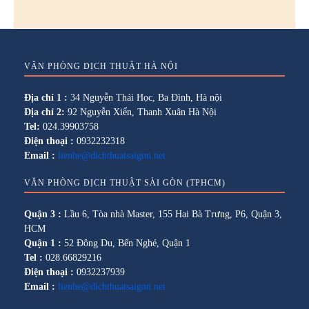
VĂN PHÒNG DỊCH THUẬT HÀ NỘI
Địa chỉ 1 :
34 Nguyễn Thái Học, Ba Đình, Hà nội
Địa chỉ 2:
92 Nguyễn Xiển, Thanh Xuân Hà Nội
Tel:
024.39903758
Điện thoại :
0932232318
Email :
lienhe@dichthuatsaigon.net
VĂN PHÒNG DỊCH THUẬT SÀI GÒN (TPHCM)
Quận 3 :
Lầu 6, Tòa nhà Master, 155 Hai Bà Trưng, P6, Quận 3,
HCM
Quận 1 :
52 Đông Du, Bến Nghé, Quận 1
Tel :
028.66829216
Điện thoại :
0932237939
Email :
lienhe@dichthuatsaigon.net