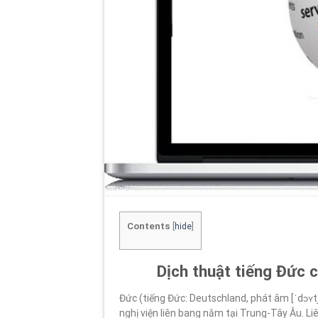
Contents
[
hide
]
Dịch thuật tiếng Đức 
Đức (tiếng Đức: Deutschland, phát âm [ˈdɔʏt
nghị viện liên bang nằm tại Trung-Tây Âu. Li