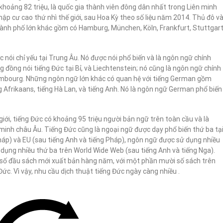
khoảng 82 triệu, là quốc gia thành viên đông dân nhất trong Liên minh
hập cư cao thứ nhì thế giới, sau Hoa Kỳ theo số liệu năm 2014. Thủ đô v
 thành phố lớn khác gồm có Hamburg, München, Köln, Frankfurt, Stuttgar
ói chỉ yếu tại Trung Âu. Nó được nói phổ biến và là ngôn ngữ chính
g đồng nói tiếng Đức tại Bỉ, và Liechtenstein; nó cũng là ngôn ngữ chính
embourg. Những ngôn ngữ lớn khác có quan hệ với tiếng German gồm
Afrikaans, tiếng Hà Lan, và tiếng Anh. Nó là ngôn ngữ German phổ biến
iới, tiếng Đức có khoảng 95 triệu người bản ngữ trên toàn cầu và là
minh châu Âu. Tiếng Đức cũng là ngoại ngữ được dạy phổ biến thứ ba tạ
háp) và EU (sau tiếng Anh và tiếng Pháp), ngôn ngữ được sử dụng nhiều
dụng nhiều thứ ba trên World Wide Web (sau tiếng Anh và tiếng Nga).
 số đầu sách mới xuất bản hàng năm, với một phần mười số sách trên
ức. Vì vậy, nhu cầu dịch thuật tiếng Đức ngày càng nhiều .