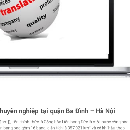
chuyên nghiệp tại quận Ba Đình – Hà Nội
ʃlant]), tên chính thức là Cộng hòa Liên bang Đức là một nước cộng hòa
ên bang bao gồm 16 bang, diện tích là 357.021 km² và có khí hậu theo