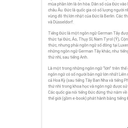
mùa phần lớn là ôn hòa. Dân số của Đức vào 
châu Âu. Đức là quốc gia có số lượng người n
vùng đô thị lớn nhật của Đức là Berlin. Các
và Düsseldorf.
Tiếng Đức là một ngôn ngữ German Tây được n
thức tại Đức, Áo, Thụy Sĩ, Nam Tyrol (Ý), Cộn
thức, nhưng phải ngôn ngữ số đông tại Lux
những ngôn ngữ German Tây khác, như tiếng 
thứ nhì, sau tiếng Anh.
Là một trong những ngôn ngữ “lớn” trên thế g
ngôn ngữ có số người bản ngữ lớn nhất Liên 
cả Hoa Kỳ (sau tiếng Tây Ban Nha và tiếng P
thứ nhì trong khoa học và ngôn ngữ được sử 
Các quốc gia nói tiếng Đức đứng thứ năm về
thế giới (gồm e-book) phát hành bằng tiếng Đ