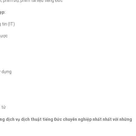
 phim bộ, phim tài liệu tiếng Đức
ẹp:
tin (IT)
dược
y dựng
n tử
g dịch vụ dịch thuật tiếng Đức chuyên nghiệp nhất nhất với những