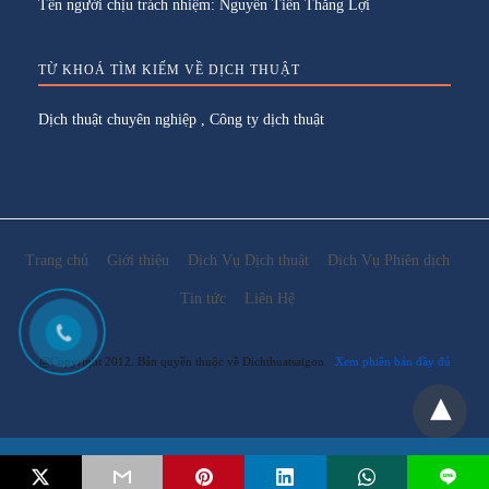
Tên người chịu trách nhiệm: Nguyễn Tiến Thắng Lợi
TỪ KHOÁ TÌM KIẾM VỀ DỊCH THUẬT
Dịch thuật chuyên nghiệp
,
Công ty dịch thuật
Trang chủ
Giới thiệu
Dịch Vụ Dịch thuật
Dịch Vụ Phiên dịch
Tin tức
Liên Hệ
@Copyright 2012. Bản quyền thuộc về Dichthuatsaigon
Xem phiên bản đầy đủ
Email:
lienhe@dichthuatsaigon.net
L