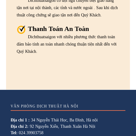
Dichthuatsaigon có đội ngũ chuyên biệt giao hàng
tận nơi tại nội thành, các tỉnh và nước ngoài . Sau khi dịch
thuật công chứng sẽ giao tận nơi đến Quý Khách.
Thanh Toán An Toàn
Dichthuatsaigon với nhiều phương thức thanh toán
đảm bảo tính an toàn nhanh chóng thuận tiện nhất đến với
Quý Khách.
VĂN PHÒNG DỊCH THUẬT HÀ NỘI
Địa chỉ 1 :
34 Nguyễn Thái Học, Ba Đình, Hà nội
Địa chỉ 2:
92 Nguyễn Xiển, Thanh Xuân Hà Nội
Tel:
024.39903758