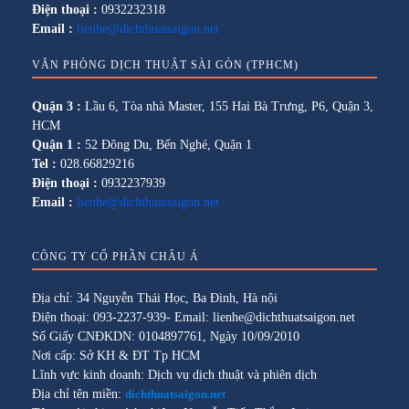
Điện thoại :
0932232318
Email :
lienhe@dichthuatsaigon.net
VĂN PHÒNG DỊCH THUẬT SÀI GÒN (TPHCM)
Quận 3 :
Lầu 6, Tòa nhà Master, 155 Hai Bà Trưng, P6, Quận 3,
HCM
Quận 1 :
52 Đông Du, Bến Nghé, Quận 1
Tel :
028.66829216
Điện thoại :
0932237939
Email :
lienhe@dichthuatsaigon.net
CÔNG TY CỔ PHẦN CHÂU Á
Địa chỉ: 34 Nguyễn Thái Học, Ba Đình, Hà nội
Điện thoại: 093-2237-939- Email: lienhe@dichthuatsaigon.net
Số Giấy CNĐKDN: 0104897761, Ngày 10/09/2010
Nơi cấp: Sở KH & ĐT Tp HCM
Lĩnh vực kinh doanh: Dịch vụ dịch thuật và phiên dịch
Địa chỉ tên miền:
dichthuatsaigon.net