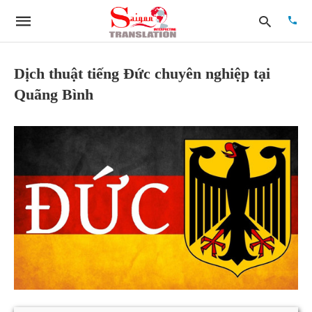
Dịch thuật tiếng Đức chuyên nghiệp tại
Quãng Bình
Type
your
searc
quer
and
hit
enter: