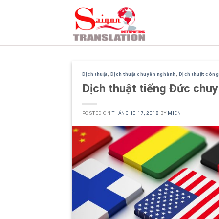
Skip
to
content
Dịch thuật
,
Dịch thuật chuyên nghành
,
Dịch thuật côn
Dịch thuật tiếng Đức chu
POSTED ON
THÁNG 10 17, 2018
BY
MIEN