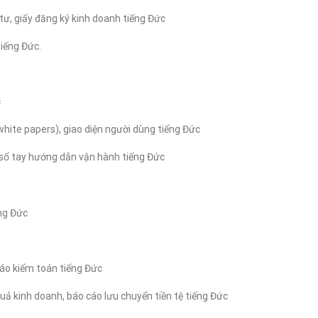
 tư, giấy đăng ký kinh doanh tiếng Đức
tiếng Đức.
c
hite papers), giao diện người dùng tiếng Đức
 sổ tay hướng dẫn vận hành tiếng Đức
ếng Đức
cáo kiểm toán tiếng Đức
quả kinh doanh, báo cáo lưu chuyển tiền tệ tiếng Đức