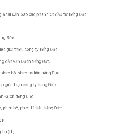
giá tài sản, báo cáo phân tích đầu tư tiếng Đức
ếng Đức:
deo giới thiệu công ty tiếng Đức
ướng dẫn vận Đứch tiếng Đức
phim bộ, phim tài liệu tiếng Đức
ip giới thiệu công ty tiếng Đức
vận Đứch tiếng Đức
 phim bộ, phim tài liệu tiếng Đức
ẹp:
tin (IT)