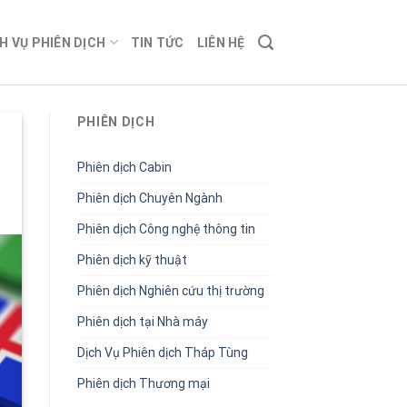
H VỤ PHIÊN DỊCH
TIN TỨC
LIÊN HỆ
PHIÊN DỊCH
Phiên dịch Cabin
Phiên dịch Chuyên Ngành
Phiên dịch Công nghệ thông tin
Phiên dịch kỹ thuật
Phiên dịch Nghiên cứu thị trường
Phiên dịch tại Nhà máy
Dịch Vụ Phiên dịch Tháp Tùng
Phiên dịch Thương mại