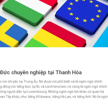
g Đức chuyên nghiệp tại Thanh Hóa
ói chỉ yếu tại Trung Âu. Nó được nói phổ biến và là ngôn ngữ chính
g đồng nói tiếng Đức tại Bỉ, và Liechtenstein; nó cũng là ngôn ngữ chính
đông người dân tại Luxembourg. Những ngôn ngữ lớn khác có quan hệ
 Tây khác, như tiếng Afrikaans, tiếng Hà Lan, và tiếng Anh. Nó là ngô