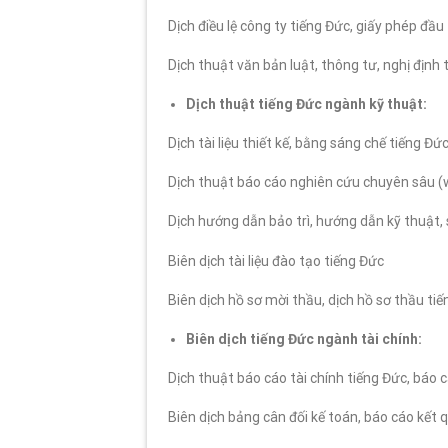
Dịch điều lệ công ty tiếng Đức, giấy phép đầu
Dịch thuật văn bản luật, thông tư, nghị định 
Dịch thuật tiếng Đức ngành kỹ thuật:
Dịch tài liệu thiết kế, bằng sáng chế tiếng Đứ
Dịch thuật báo cáo nghiên cứu chuyên sâu (w
Dịch hướng dẫn bảo trì, hướng dẫn kỹ thuật,
Biên dịch tài liệu đào tạo tiếng Đức
Biên dịch hồ sơ mời thầu, dịch hồ sơ thầu ti
Biên dịch tiếng Đức ngành tài chính:
Dịch thuật báo cáo tài chính tiếng Đức, báo 
Biên dịch bảng cân đối kế toán, báo cáo kết 