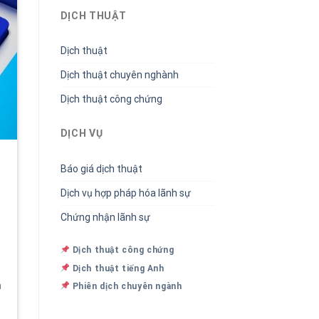
DỊCH THUẬT
Dịch thuật
Dịch thuật chuyên nghành
Dịch thuật công chứng
DỊCH VỤ
Báo giá dịch thuật
Dịch vụ hợp pháp hóa lãnh sự
Chứng nhận lãnh sự
Dịch thuật công chứng
Dịch thuật tiếng Anh
n
Phiên dịch chuyên ngành