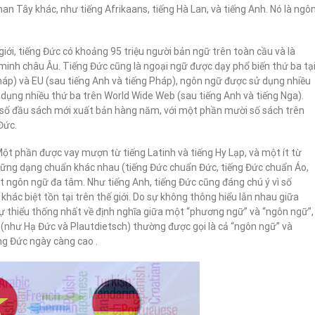
 Tây khác, như tiếng Afrikaans, tiếng Hà Lan, và tiếng Anh. Nó là ngô
iới, tiếng Đức có khoảng 95 triệu người bản ngữ trên toàn cầu và là
minh châu Âu. Tiếng Đức cũng là ngoại ngữ được dạy phổ biến thứ ba tạ
háp) và EU (sau tiếng Anh và tiếng Pháp), ngôn ngữ được sử dụng nhiều
dụng nhiều thứ ba trên World Wide Web (sau tiếng Anh và tiếng Nga).
 số đầu sách mới xuất bản hàng năm, với một phần mười số sách trên
Đức.
t phần được vay mượn từ tiếng Latinh và tiếng Hy Lạp, và một ít từ
hững dạng chuẩn khác nhau (tiếng Đức chuẩn Đức, tiếng Đức chuẩn Áo,
ột ngôn ngữ đa tâm. Như tiếng Anh, tiếng Đức cũng đáng chú ý vì số
hác biệt tồn tại trên thế giới. Do sự không thông hiểu lẫn nhau giữa
ự thiểu thống nhất về định nghĩa giữa một “phương ngữ” và “ngôn ngữ”,
như Hạ Đức và Plautdietsch) thường được gọi là cả “ngôn ngữ” và
ng Đức ngày càng cao .