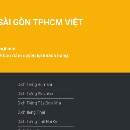
SÀI GÒN TPHCM VIỆT
 nghiệm
và bảo đảm quyền lợi khách hàng.
Dịch Tiếng Rumani
Dịch Tiếng Slovakia
Dịch Tiếng Tây Ban Nha
Dịch tiếng Thái
Dịch Tiếng Thổ Nhĩ Kỳ