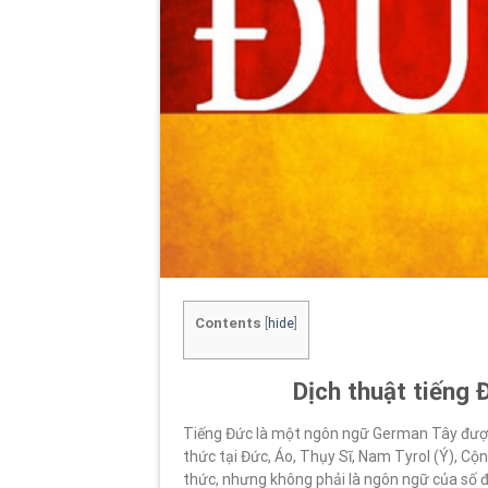
Contents
[
hide
]
Dịch thuật tiếng
Tiếng Đức là một ngôn ngữ German Tây được n
thức tại Đức, Áo, Thụy Sĩ, Nam Tyrol (Ý), Cộn
thức, nhưng không phải là ngôn ngữ của số 