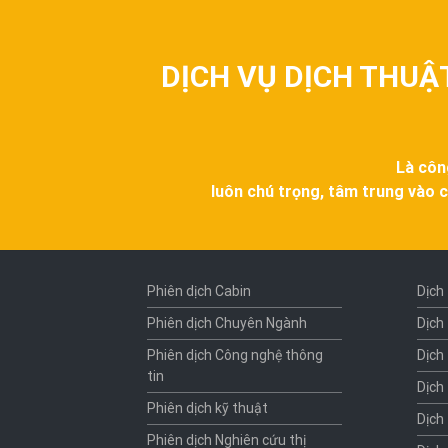
DỊCH VỤ DỊCH THUẬ
Là côn
luôn chú trọng, tâm trung vào c
Phiên dịch Cabin
Dịch
Phiên dịch Chuyên Ngành
Dịch
Phiên dịch Công nghệ thông
Dịch
tin
Dịch
Phiên dịch kỹ thuật
Dịch
Phiên dịch Nghiên cứu thị