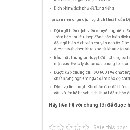
Dịch phim/dịch phụ đề/lồng tiếng
Tại sao nên chọn dịch vụ dịch thuật của D
Đội ngũ biên dịch viên chuyên nghiệp :
Đ
trăm bản tài liệu , hợp đồng cần biên dịc
đội ngũ biên dịch viên chuyên nghiệp. Các 
được tuyển chọn khắt khe từ khâu đầu vào
Bảo mật thông tin tuyệt đối:
Chúng tôi hi
mật cao. Đó là lý do tại sao chúng tôi lu
Được cấp chứng chỉ ISO 9001 về chất lư
chất lượng nghiêm ngặt đảm bảo độ chính
Dịch vụ linh hoạt:
Khi nhận đơn đặt hàng, 
cầu và lên kế hoạch dịch thuật đảm bảo 
Hãy liên hệ với chúng tôi để được h
Rate this post