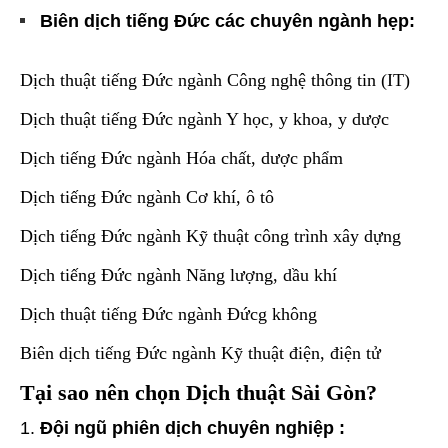
Biên dịch tiếng Đức các chuyên ngành hẹp:
Dịch thuật tiếng Đức ngành Công nghệ thông tin (IT)
Dịch thuật tiếng Đức ngành Y học, y khoa, y dược
Dịch tiếng Đức ngành Hóa chất, dược phẩm
Dịch tiếng Đức ngành Cơ khí, ô tô
Dịch tiếng Đức ngành Kỹ thuật công trình xây dựng
Dịch tiếng Đức ngành Năng lượng, dầu khí
Dịch thuật tiếng Đức ngành Đứcg không
Biên dịch tiếng Đức ngành Kỹ thuật điện, điện tử
Tại sao nên chọn Dịch thuật Sài Gòn?
Đội ngũ phiên dịch chuyên nghiệp :