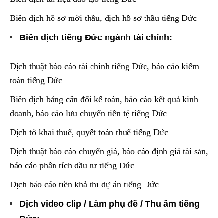
Biên dịch hồ sơ mời thầu, dịch hồ sơ thầu tiếng Đức
Biên dịch tiếng Đức ngành tài chính:
Dịch thuật báo cáo tài chính tiếng Đức, báo cáo kiểm
toán tiếng Đức
Biên dịch bảng cân đối kế toán, báo cáo kết quả kinh
doanh, báo cáo lưu chuyển tiền tệ tiếng Đức
Dịch tờ khai thuế, quyết toán thuế tiếng Đức
Dịch thuật báo cáo chuyển giá, báo cáo định giá tài sản,
báo cáo phân tích đầu tư tiếng Đức
Dịch báo cáo tiền khả thi dự án tiếng Đức
Dịch video clip / Làm phụ đề / Thu âm tiếng