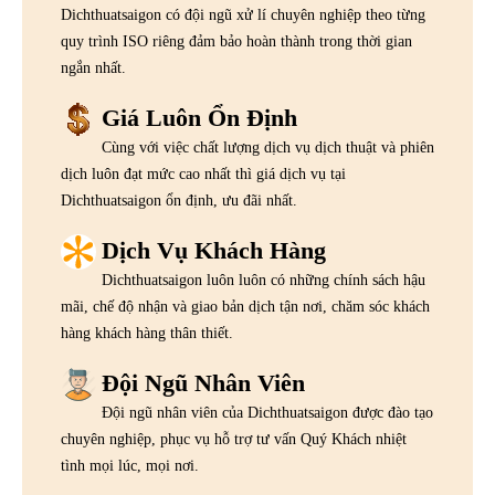
Dichthuatsaigon có đội ngũ xử lí chuyên nghiệp theo từng
quy trình ISO riêng đảm bảo hoàn thành trong thời gian
ngắn nhất.
Giá Luôn Ổn Định
Cùng với việc chất lượng dịch vụ dịch thuật và phiên
dịch luôn đạt mức cao nhất thì giá dịch vụ tại
Dichthuatsaigon ổn định, ưu đãi nhất.
Dịch Vụ Khách Hàng
Dichthuatsaigon luôn luôn có những chính sách hậu
mãi, chế độ nhận và giao bản dịch tận nơi, chăm sóc khách
hàng khách hàng thân thiết.
Đội Ngũ Nhân Viên
Đội ngũ nhân viên của Dichthuatsaigon được đào tạo
chuyên nghiệp, phục vụ hỗ trợ tư vấn Quý Khách nhiệt
tình mọi lúc, mọi nơi.