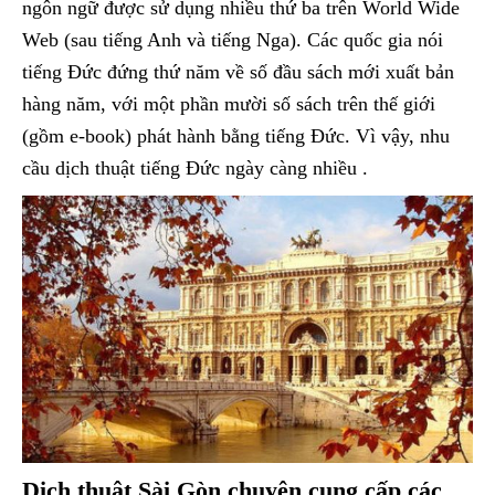
ngôn ngữ được sử dụng nhiều thứ ba trên World Wide
Web (sau tiếng Anh và tiếng Nga). Các quốc gia nói
tiếng Đức đứng thứ năm về số đầu sách mới xuất bản
hàng năm, với một phần mười số sách trên thế giới
(gồm e-book) phát hành bằng tiếng Đức. Vì vậy, nhu
cầu dịch thuật tiếng Đức ngày càng nhiều .
Dịch thuật Sài Gòn chuyên cung cấp các