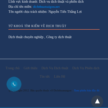
Lĩnh vực kinh doanh: Dịch vụ dịch thuật và phiên dịch
Địa chỉ tên miền:
dichthuatsaigon.net
Tên người chịu trách nhiệm: Nguyễn Tiến Thắng Lợi
TỪ KHOÁ TÌM KIẾM VỀ DỊCH THUẬT
Dịch thuật chuyên nghiệp
,
Công ty dịch thuật
Trang chủ
Giới thiệu
Dịch Vụ Dịch thuật
Dịch Vụ Phiên dịch
Tin tức
Liên Hệ
@Copyright 2012. Bản quyền thuộc về Dichthuatsaigon
Xem phiên bản đầy đủ