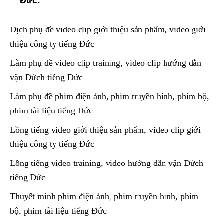
Đức:
Dịch phụ đề video clip giới thiệu sản phẩm, video giới
thiệu công ty tiếng Đức
Làm phụ đề video clip training, video clip hướng dẫn
vận Đứch tiếng Đức
Làm phụ đề phim điện ảnh, phim truyền hình, phim bộ,
phim tài liệu tiếng Đức
Lồng tiếng video giới thiệu sản phẩm, video clip giới
thiệu công ty tiếng Đức
Lồng tiếng video training, video hướng dẫn vận Đứch
tiếng Đức
Thuyết minh phim điện ảnh, phim truyền hình, phim
bộ, phim tài liệu tiếng Đức