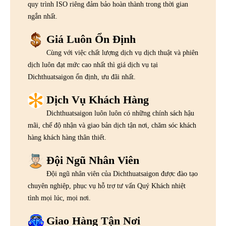
quy trình ISO riêng đảm bảo hoàn thành trong thời gian
ngắn nhất.
Giá Luôn Ổn Định
Cùng với việc chất lượng dịch vụ dịch thuật và phiên
dịch luôn đạt mức cao nhất thì giá dịch vụ tại
Dichthuatsaigon ổn định, ưu đãi nhất.
Dịch Vụ Khách Hàng
Dichthuatsaigon luôn luôn có những chính sách hậu
mãi, chế độ nhận và giao bản dịch tận nơi, chăm sóc khách
hàng khách hàng thân thiết.
Đội Ngũ Nhân Viên
Đội ngũ nhân viên của Dichthuatsaigon được đào tạo
chuyên nghiệp, phục vụ hỗ trợ tư vấn Quý Khách nhiệt
tình mọi lúc, mọi nơi.
Giao Hàng Tận Nơi