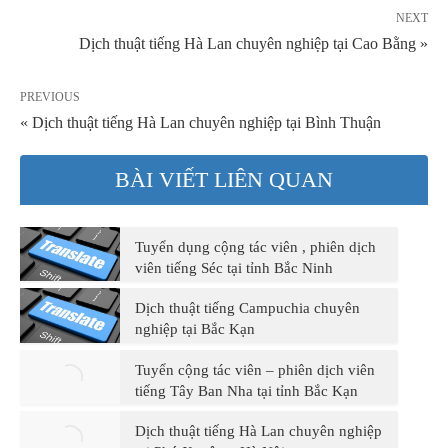
NEXT
Dịch thuật tiếng Hà Lan chuyên nghiệp tại Cao Bằng »
PREVIOUS
« Dịch thuật tiếng Hà Lan chuyên nghiệp tại Bình Thuận
BÀI VIẾT LIÊN QUAN
Tuyển dụng cộng tác viên , phiên dịch
viên tiếng Séc tại tỉnh Bắc Ninh
Dịch thuật tiếng Campuchia chuyên
nghiệp tại Bắc Kạn
Tuyển cộng tác viên – phiên dịch viên
tiếng Tây Ban Nha tại tỉnh Bắc Kạn
Dịch thuật tiếng Hà Lan chuyên nghiệp