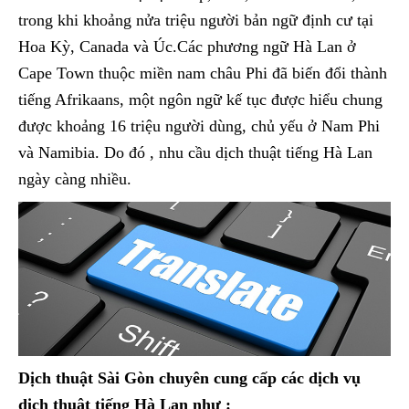
trong khi khoảng nửa triệu người bản ngữ định cư tại
Hoa Kỳ, Canada và Úc.Các phương ngữ Hà Lan ở
Cape Town thuộc miền nam châu Phi đã biến đổi thành
tiếng Afrikaans, một ngôn ngữ kế tục được hiểu chung
được khoảng 16 triệu người dùng, chủ yếu ở Nam Phi
và Namibia. Do đó , nhu cầu dịch thuật tiếng Hà Lan
ngày càng nhiều.
Dịch thuật Sài Gòn chuyên cung cấp các dịch vụ
dịch thuật tiếng Hà Lan như :