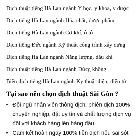
Dịch thuật tiếng Hà Lan ngành Y học, y khoa, y dược
Dịch tiếng Hà Lan ngành Hóa chất, dược phẩm
Dịch tiếng Hà Lan ngành Cơ khí, ô tô
Dịch tiếng Đức ngành Kỹ thuật công trình xây dựng
Dịch tiếng Hà Lan ngành Năng lượng, dầu khí
Dịch thuật tiếng Hà Lan ngành Đứcg không
Biên dịch tiếng Hà Lan ngành Kỹ thuật điện, điện tử
Tại sao nên chọn dịch thuật Sài Gòn ?
Đội ngũ nhân viên thông dịch, phiên dịch 100%
chuyên nghiệp, đặt uy tín và chất lượng dịch vụ
đối với khách hàng lên hàng đầu.
Cam kết hoàn ngay 100% tiền dịch nếu sai sót