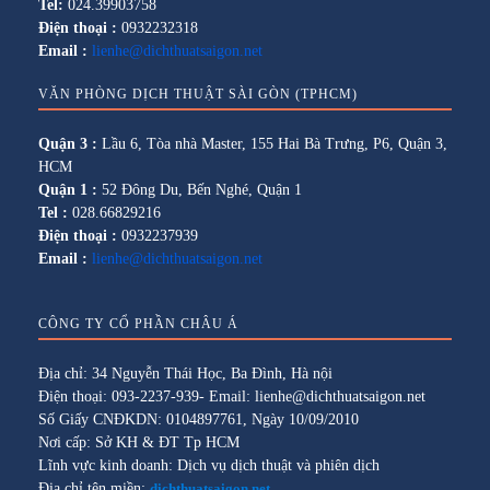
Tel:
024.39903758
Điện thoại :
0932232318
Email :
lienhe@dichthuatsaigon.net
VĂN PHÒNG DỊCH THUẬT SÀI GÒN (TPHCM)
Quận 3 :
Lầu 6, Tòa nhà Master, 155 Hai Bà Trưng, P6, Quận 3,
HCM
Quận 1 :
52 Đông Du, Bến Nghé, Quận 1
Tel :
028.66829216
Điện thoại :
0932237939
Email :
lienhe@dichthuatsaigon.net
CÔNG TY CỔ PHẦN CHÂU Á
Địa chỉ: 34 Nguyễn Thái Học, Ba Đình, Hà nội
Điện thoại: 093-2237-939- Email: lienhe@dichthuatsaigon.net
Số Giấy CNĐKDN: 0104897761, Ngày 10/09/2010
Nơi cấp: Sở KH & ĐT Tp HCM
Lĩnh vực kinh doanh: Dịch vụ dịch thuật và phiên dịch
Địa chỉ tên miền:
dichthuatsaigon.net