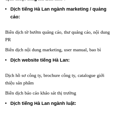
Dịch tiếng Hà Lan ngành marketing / quảng
cáo:
Biên dịch tờ bướm quảng cáo, thư quảng cáo, nội dung
PR
Biên dịch nội dung marketing, user manual, bao bì
Dịch website tiếng Hà Lan:
Dịch hồ sơ công ty, brochure công ty, catalogue giới
thiệu sản phẩm
Biên dịch báo cáo khảo sát thị trường
Dịch tiếng Hà Lan ngành luật: