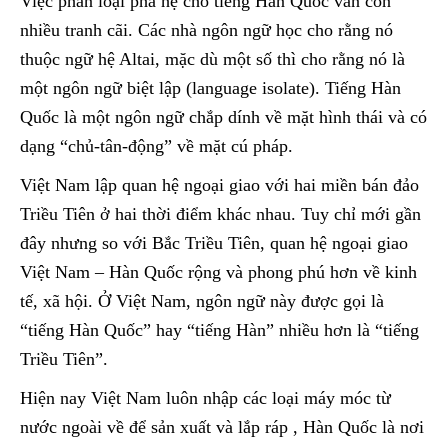
Việc phân loại phả hệ cho tiếng Hàn Quốc vẫn còn
nhiều tranh cãi. Các nhà ngôn ngữ học cho rằng nó
thuộc ngữ hệ Altai, mặc dù một số thì cho rằng nó là
một ngôn ngữ biệt lập (language isolate). Tiếng Hàn
Quốc là một ngôn ngữ chắp dính về mặt hình thái và có
dạng “chủ-tân-động” về mặt cú pháp.
Việt Nam lập quan hệ ngoại giao với hai miền bán đảo
Triều Tiên ở hai thời điểm khác nhau. Tuy chỉ mới gần
đây nhưng so với Bắc Triều Tiên, quan hệ ngoại giao
Việt Nam – Hàn Quốc rộng và phong phú hơn về kinh
tế, xã hội. Ở Việt Nam, ngôn ngữ này được gọi là
“tiếng Hàn Quốc” hay “tiếng Hàn” nhiều hơn là “tiếng
Triều Tiên”.
Hiện nay Việt Nam luôn nhập các loại máy móc từ
nước ngoài về để sản xuất và lắp ráp , Hàn Quốc là nơi