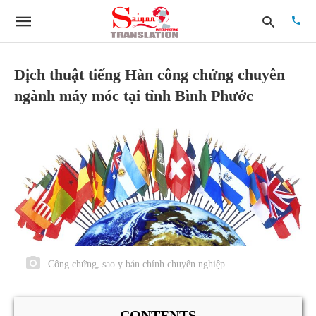
Dịch thuật tiếng Hàn công chứng chuyên
ngành máy móc tại tỉnh Bình Phước
Type
your
searc
quer
and
hit
enter:
Công chứng, sao y bản chính chuyên nghiệp
CONTENTS