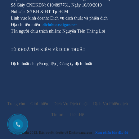
Số Giấy CNĐKDN: 0104897761, Ngày 10/09/2010
Nơi cấp: Sở KH & ĐT Tp HCM
Lĩnh vực kinh doanh: Dịch vụ dịch thuật và phiên dịch
Địa chỉ tên miền:
dichthuatsaigon.net
Tên người chịu trách nhiệm: Nguyễn Tiến Thắng Lợi
TỪ KHOÁ TÌM KIẾM VỀ DỊCH THUẬT
Dịch thuật chuyên nghiệp
,
Công ty dịch thuật
Trang chủ
Giới thiệu
Dịch Vụ Dịch thuật
Dịch Vụ Phiên dịch
Tin tức
Liên Hệ
@Copyright 2012. Bản quyền thuộc về Dichthuatsaigon
Xem phiên bản đầy đủ