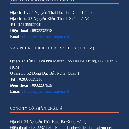
Địa chỉ 1 :
34 Nguyễn Thái Học, Ba Đình, Hà nội
Địa chỉ 2:
92 Nguyễn Xiển, Thanh Xuân Hà Nội
Tel:
024.39903758
Điện thoại :
0932232318
Email :
lienhe@dichthuatsaigon.net
VĂN PHÒNG DỊCH THUẬT SÀI GÒN (TPHCM)
Quận 3 :
Lầu 6, Tòa nhà Master, 155 Hai Bà Trưng, P6, Quận 3,
HCM
Quận 1 :
52 Đông Du, Bến Nghé, Quận 1
Tel :
028.66829216
Điện thoại :
0932237939
Email :
lienhe@dichthuatsaigon.net
CÔNG TY CỔ PHẦN CHÂU Á
Địa chỉ: 34 Nguyễn Thái Học, Ba Đình, Hà nội
Điện thoại: 093-2237-939- Email: lienhe@dichthuatsaigon.net