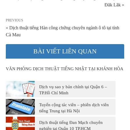
Đăk Lăk »
PREVIOUS
« Dịch thuật tiếng Hàn công chứng chuyên ngành ô tô tại tỉnh
Cà Mau
BÀI VIẾT LIÊN QUAN
VĂN PHÒNG DỊCH THUẬT TIẾNG NHẬT TẠI KHÁNH HÒA
Dịch vụ sao y bản chính tại Quận 6 –
TP.Hồ Chí Minh
Tuyển cộng tác viên – phiên dịch viên
tiếng Trung tại Hà Nội
Dịch thuật tiếng Đan Mạch chuyên
nghiệp tại Quận 10 TP.HCM