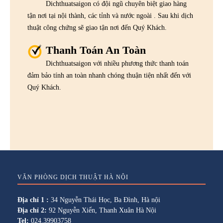
Dichthuatsaigon có đội ngũ chuyên biệt giao hàng
tận nơi tại nội thành, các tỉnh và nước ngoài . Sau khi dịch
thuật công chứng sẽ giao tận nơi đến Quý Khách.
Thanh Toán An Toàn
Dichthuatsaigon với nhiều phương thức thanh toán
đảm bảo tính an toàn nhanh chóng thuận tiện nhất đến với
Quý Khách.
VĂN PHÒNG DỊCH THUẬT HÀ NỘI
Địa chỉ 1 :
34 Nguyễn Thái Học, Ba Đình, Hà nội
Địa chỉ 2:
92 Nguyễn Xiển, Thanh Xuân Hà Nội
Tel:
024.39903758