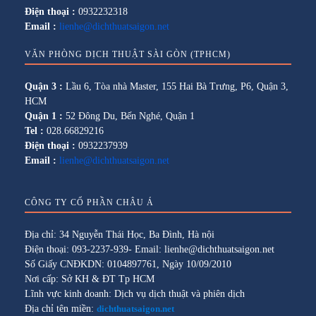
Điện thoại :
0932232318
Email :
lienhe@dichthuatsaigon.net
VĂN PHÒNG DỊCH THUẬT SÀI GÒN (TPHCM)
Quận 3 :
Lầu 6, Tòa nhà Master, 155 Hai Bà Trưng, P6, Quận 3,
HCM
Quận 1 :
52 Đông Du, Bến Nghé, Quận 1
Tel :
028.66829216
Điện thoại :
0932237939
Email :
lienhe@dichthuatsaigon.net
CÔNG TY CỔ PHẦN CHÂU Á
Địa chỉ: 34 Nguyễn Thái Học, Ba Đình, Hà nội
Điện thoại: 093-2237-939- Email: lienhe@dichthuatsaigon.net
Số Giấy CNĐKDN: 0104897761, Ngày 10/09/2010
Nơi cấp: Sở KH & ĐT Tp HCM
Lĩnh vực kinh doanh: Dịch vụ dịch thuật và phiên dịch
Địa chỉ tên miền:
dichthuatsaigon.net