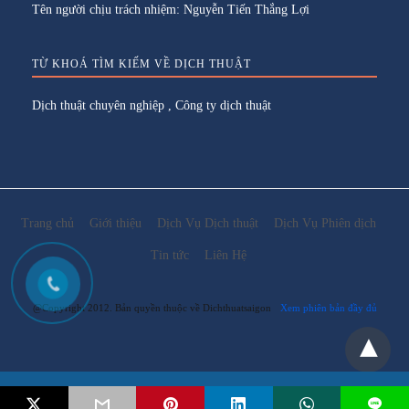
Tên người chịu trách nhiệm: Nguyễn Tiến Thắng Lợi
TỪ KHOÁ TÌM KIẾM VỀ DỊCH THUẬT
Dịch thuật chuyên nghiệp
,
Công ty dịch thuật
Trang chủ
Giới thiệu
Dịch Vụ Dịch thuật
Dịch Vụ Phiên dịch
Tin tức
Liên Hệ
@Copyright 2012. Bản quyền thuộc về Dichthuatsaigon
Xem phiên bản đầy đủ
Email:
lienhe@dichthuatsaigon.net
L