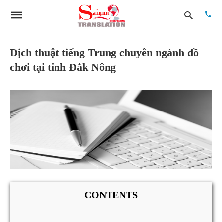
Dịch thuật tiếng Trung chuyên ngành đồ
chơi tại tỉnh Đắk Nông
Type
your
searc
quer
and
hit
enter:
CONTENTS