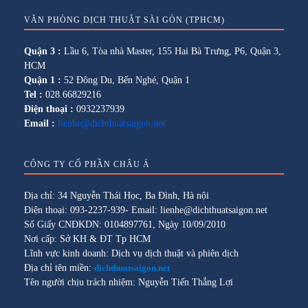
VĂN PHÒNG DỊCH THUẬT SÀI GÒN (TPHCM)
Quận 3 :
Lầu 6, Tòa nhà Master, 155 Hai Bà Trưng, P6, Quận 3,
HCM
Quận 1 :
52 Đông Du, Bến Nghé, Quận 1
Tel :
028.66829216
Điện thoại :
0932237939
Email :
lienhe@dichthuatsaigon.net
CÔNG TY CỔ PHẦN CHÂU Á
Địa chỉ: 34 Nguyễn Thái Học, Ba Đình, Hà nội
Điện thoại: 093-2237-939- Email: lienhe@dichthuatsaigon.net
Số Giấy CNĐKDN: 0104897761, Ngày 10/09/2010
Nơi cấp: Sở KH & ĐT Tp HCM
Lĩnh vực kinh doanh: Dịch vụ dịch thuật và phiên dịch
Địa chỉ tên miền:
dichthuatsaigon.net
Tên người chịu trách nhiệm: Nguyễn Tiến Thắng Lợi