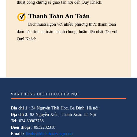
thuật công chứng sẽ giao tận nơi đến Quý Khách.
Thanh Toán An Toàn
Dichthuatsaigon với nhiều phương thức thanh toán
đảm bảo tính an toàn nhanh chóng thuận tiện nhất đến với
Quý Khách.
VĂN PHÒNG DỊCH THUẬT HÀ NỘI
Địa chỉ 1 :
34 Nguyễn Thái Học, Ba Đình, Hà nội
Địa chỉ 2:
92 Nguyễn Xiển, Thanh Xuân Hà Nội
Tel:
024.39903758
Điện thoại :
0932232318
Email :
lienhe@dichthuatsaigon.net