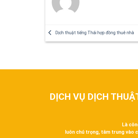
Dịch thuật tiếng Thái hợp đồng thuê nhà
DỊCH VỤ DỊCH THUẬ
Là côn
luôn chú trọng, tâm trung vào c