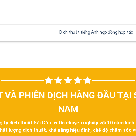
Dịch thuật tiếng Anh hợp đồng hợp tác
T VÀ PHIÊN DỊCH HÀNG ĐẦU TẠI 
NAM
g ty dịch thuật Sài Gòn uy tín chuyên nghiệp với 10 năm kinh
hất lượng dịch thuật, khả năng hiệu đính, chế độ chăm sóc 