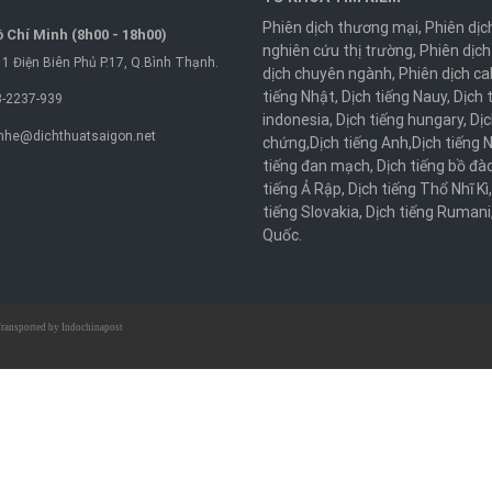
Phiên dịch thương mại
,
Phiên dịc
 Chí Minh (8h00 - 18h00)
nghiên cứu thị trường
,
Phiên dịch
1 Điện Biên Phủ P.17, Q.Bình Thạnh.
dịch chuyên ngành
,
Phiên dịch ca
tiếng Nhật
,
Dịch tiếng Nauy
,
Dịch 
-2237-939
indonesia
,
Dịch tiếng hungary
,
Dịc
nhe@dichthuatsaigon.net
chứng
,
Dịch tiếng Anh
,
Dịch tiếng 
tiếng đan mạch
,
Dịch tiếng bồ đà
tiếng Ả Rập
,
Dịch tiếng Thổ Nhĩ Kì
tiếng Slovakia
,
Dịch tiếng Rumani
Quốc
.
ransported by
Indochinapost