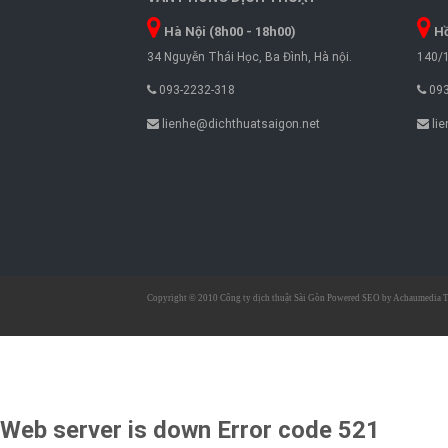
Hà Nội (8h00 - 18h00)
Hồ
34 Nguyễn Thái Học, Ba Đình, Hà nội.
140/1
093-2232-318
093
lienhe@dichthuatsaigon.net
lie
Copyright © 2010
Công ty dịch thuật Sài Gòn
Powered SEO by
Achaumedia
T
Web server is down
Error code 521