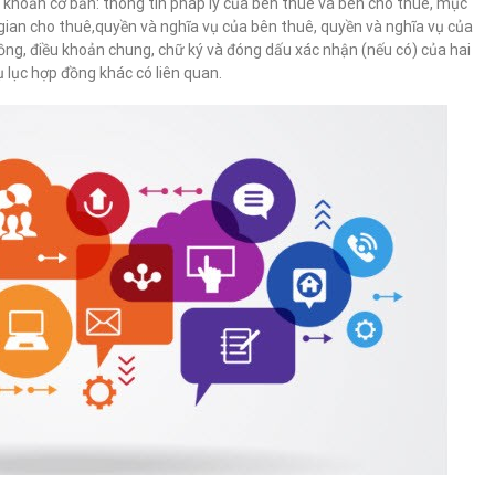
hoản cơ bản: thông tin pháp lý của bên thuê và bên cho thuê, mục
 gian cho thuê,quyền và nghĩa vụ của bên thuê, quyền và nghĩa vụ của
ng, điều khoản chung, chữ ký và đóng dấu xác nhận (nếu có) của hai
 lục hợp đồng khác có liên quan.