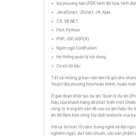
Đa phương tiện (PDF, hình đồ họa, hình độ
JavaScript, JScript, J#, Ajax
C#, VB.NET
Perl, Python
PHP, JSP, ASP(X)
Ngôn ngữ ColdFusion
Hệ thống quản lý nội dung
Cơ sở dữ liệu
Tất cả những gì bạn cần làm là gửi cho chúng
thuật/địa phương hóa hoàn chỉnh, hoàn toàn 
Ở giai đoạn khởi tạo dự án, Quản lý dự án (P
hiệu của khách hàng để phát triển một Chiến
công ty trong khi vẫn đề cao sự am hiểu thị
án để đảm bảo công tác dịch website của bạ
Với uy tín hơn 10 năm trong nghề và đội ngũ 
nghiêm ngặt, đạt tiêu chuẩn, các sản phẩm 