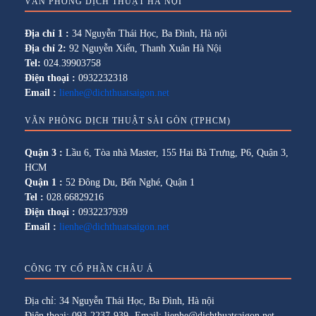
VĂN PHÒNG DỊCH THUẬT HÀ NỘI
Địa chỉ 1 :
34 Nguyễn Thái Học, Ba Đình, Hà nội
Địa chỉ 2:
92 Nguyễn Xiển, Thanh Xuân Hà Nội
Tel:
024.39903758
Điện thoại :
0932232318
Email :
lienhe@dichthuatsaigon.net
VĂN PHÒNG DỊCH THUẬT SÀI GÒN (TPHCM)
Quận 3 :
Lầu 6, Tòa nhà Master, 155 Hai Bà Trưng, P6, Quận 3,
HCM
Quận 1 :
52 Đông Du, Bến Nghé, Quận 1
Tel :
028.66829216
Điện thoại :
0932237939
Email :
lienhe@dichthuatsaigon.net
CÔNG TY CỔ PHẦN CHÂU Á
Địa chỉ: 34 Nguyễn Thái Học, Ba Đình, Hà nội
Điện thoại: 093-2237-939- Email: lienhe@dichthuatsaigon.net