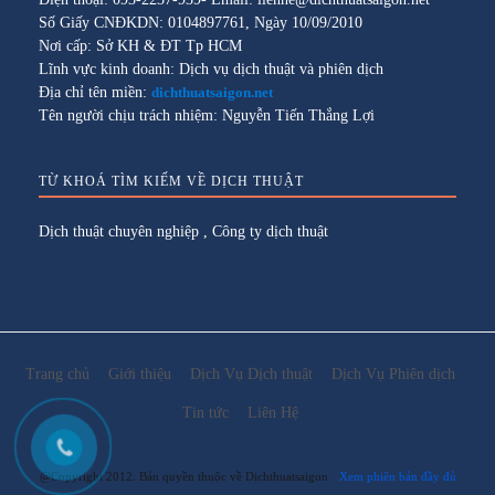
Số Giấy CNĐKDN: 0104897761, Ngày 10/09/2010
Nơi cấp: Sở KH & ĐT Tp HCM
Lĩnh vực kinh doanh: Dịch vụ dịch thuật và phiên dịch
Địa chỉ tên miền:
dichthuatsaigon.net
Tên người chịu trách nhiệm: Nguyễn Tiến Thắng Lợi
TỪ KHOÁ TÌM KIẾM VỀ DỊCH THUẬT
Dịch thuật chuyên nghiệp
,
Công ty dịch thuật
Trang chủ
Giới thiệu
Dịch Vụ Dịch thuật
Dịch Vụ Phiên dịch
Tin tức
Liên Hệ
@Copyright 2012. Bản quyền thuộc về Dichthuatsaigon
Xem phiên bản đầy đủ