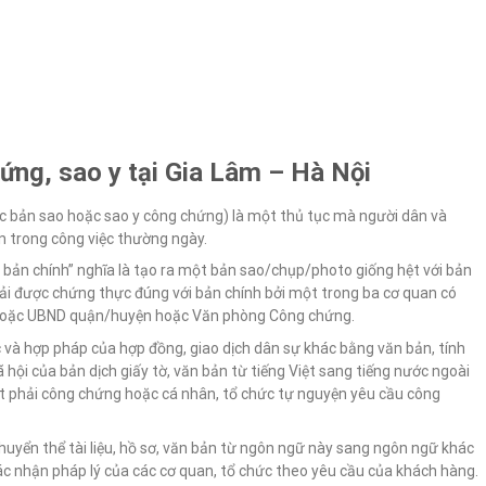
ứng, sao y tại Gia Lâm – Hà Nội
ực bản sao hoặc sao y công chứng) là một thủ tục mà người dân và
n trong công việc thường ngày.
y bản chính” nghĩa là tạo ra một bản sao/chụp/photo giống hệt với bản
ải được chứng thực đúng với bản chính bởi một trong ba cơ quan có
hoặc UBND quận/huyện hoặc Văn phòng Công chứng.
c và hợp pháp của hợp đồng, giao dịch dân sự khác bằng văn bản, tính
 hội của bản dịch giấy tờ, văn bản từ tiếng Việt sang tiếng nước ngoài
ật phải công chứng hoặc cá nhân, tổ chức tự nguyện yêu cầu công
 chuyển thể tài liệu, hồ sơ, văn bản từ ngôn ngữ này sang ngôn ngữ khác
c nhận pháp lý của các cơ quan, tổ chức theo yêu cầu của khách hàng.