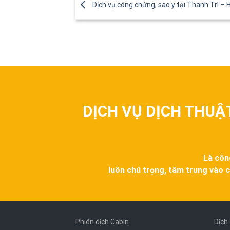
Dịch vụ công chứng, sao y tại Thanh Trì – 
DỊCH VỤ DỊCH THUẬ
Là côn
luôn chú trọng, tâm trung vào c
Phiên dịch Cabin
Dịch