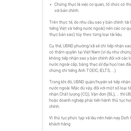
Chứng thực là việc cơ quan, tổ chức có t
với bản chính.
Trên thực tế, do nhu cầu sao y bản chính tài
tiếng Việt và tiếng nước ngoài) nên các cơ q
thực bản sao) tùy theo từng loại tài liệu.
Cụ thể, UBND phường/xã sẽ chỉ tiếp nhận sao 
có thẩm quyền tại Việt Nam (ví dụ như chứng 
không tiếp nhận sao y bản chính đối với các lo
nước ngoài cấp, bằng thạc sĩ/đại học/cao đẳn
chứng chỉ tiếng Anh TOEIC, IELTS, …).
Trong khi đó, UBND quận/huyện sẽ tiếp nhận sa
nước ngoài. Mặc dù vậy, đối với một số loại 
nhận Chất lượng (CQ), Vận đơn (BL), … thì 
hoặc doanh nghiệp phải tiến hành thủ tục hợp
chính.
Vì thủ tục phức tạp và lâu nên hiện nay Dịch
khách hàng .