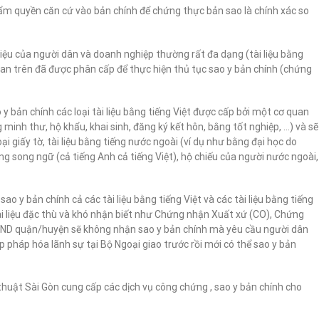
hẩm quyền căn cứ vào bản chính để chứng thực bản sao là chính xác so
 liệu của người dân và doanh nghiệp thường rất đa dạng (tài liệu bằng
uan trên đã được phân cấp để thực hiện thủ tục sao y bản chính (chứng
y bản chính các loại tài liệu bằng tiếng Việt được cấp bởi một cơ quan
minh thư, hộ khẩu, khai sinh, đăng ký kết hôn, bằng tốt nghiệp, …) và sẽ
ại giấy tờ, tài liệu bằng tiếng nước ngoài (ví dụ như bằng đại học do
g song ngữ (cả tiếng Anh cả tiếng Việt), hộ chiếu của người nước ngoài,
o y bản chính cả các tài liệu bằng tiếng Việt và các tài liệu bằng tiếng
tài liệu đặc thù và khó nhận biết như Chứng nhận Xuất xứ (CO), Chứng
UBND quận/huyện sẽ không nhận sao y bản chính mà yêu cầu người dân
 pháp hóa lãnh sự tại Bộ Ngoại giao trước rồi mới có thể sao y bản
 thuật Sài Gòn cung cấp các dịch vụ công chứng , sao y bản chính cho