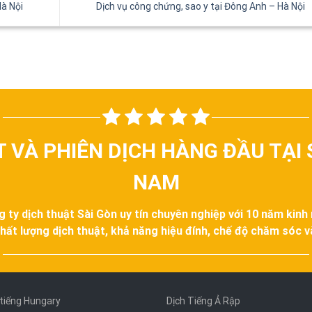
Hà Nội
Dịch vụ công chứng, sao y tại Đông Anh – Hà Nội
T VÀ PHIÊN DỊCH HÀNG ĐẦU TẠI 
NAM
g ty dịch thuật Sài Gòn uy tín chuyên nghiệp với 10 năm kinh
hất lượng dịch thuật, khả năng hiệu đính, chế độ chăm sóc 
 tiếng Hungary
Dịch Tiếng Ả Rập