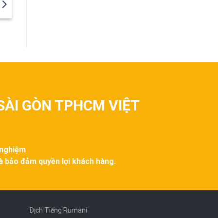
SÀI GÒN TPHCM VIỆT
 nghiệm
và bảo đảm quyền lợi khách hàng.
Dịch Tiếng Rumani