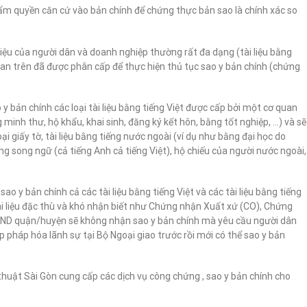
hẩm quyền căn cứ vào bản chính để chứng thực bản sao là chính xác so
 liệu của người dân và doanh nghiệp thường rất đa dạng (tài liệu bằng
uan trên đã được phân cấp để thực hiện thủ tục sao y bản chính (chứng
y bản chính các loại tài liệu bằng tiếng Việt được cấp bởi một cơ quan
minh thư, hộ khẩu, khai sinh, đăng ký kết hôn, bằng tốt nghiệp, …) và sẽ
ại giấy tờ, tài liệu bằng tiếng nước ngoài (ví dụ như bằng đại học do
g song ngữ (cả tiếng Anh cả tiếng Việt), hộ chiếu của người nước ngoài,
o y bản chính cả các tài liệu bằng tiếng Việt và các tài liệu bằng tiếng
tài liệu đặc thù và khó nhận biết như Chứng nhận Xuất xứ (CO), Chứng
UBND quận/huyện sẽ không nhận sao y bản chính mà yêu cầu người dân
 pháp hóa lãnh sự tại Bộ Ngoại giao trước rồi mới có thể sao y bản
 thuật Sài Gòn cung cấp các dịch vụ công chứng , sao y bản chính cho