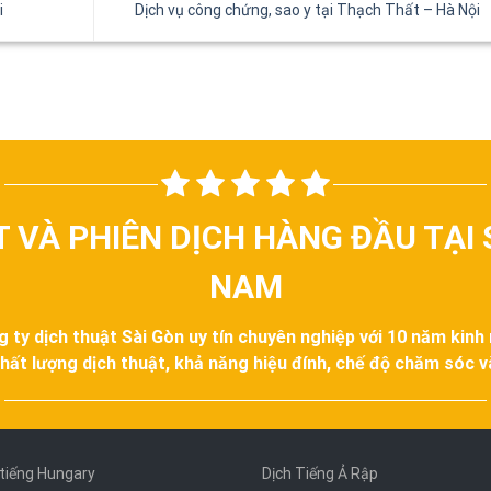
i
Dịch vụ công chứng, sao y tại Thạch Thất – Hà Nội
T VÀ PHIÊN DỊCH HÀNG ĐẦU TẠI 
NAM
g ty dịch thuật Sài Gòn uy tín chuyên nghiệp với 10 năm kinh
hất lượng dịch thuật, khả năng hiệu đính, chế độ chăm sóc 
 tiếng Hungary
Dịch Tiếng Ả Rập