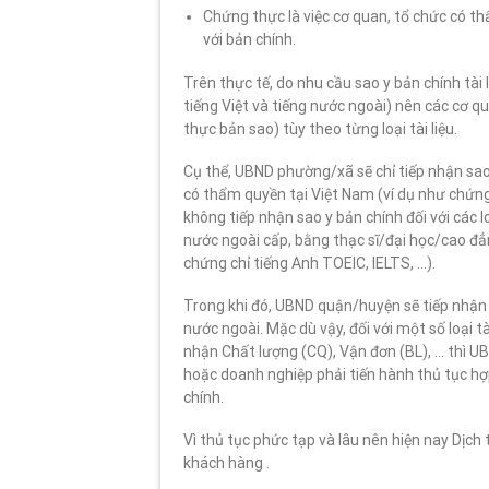
Chứng thực là việc cơ quan, tổ chức có t
với bản chính.
Trên thực tế, do nhu cầu sao y bản chính tài
tiếng Việt và tiếng nước ngoài) nên các cơ q
thực bản sao) tùy theo từng loại tài liệu.
Cụ thể, UBND phường/xã sẽ chỉ tiếp nhận sao 
có thẩm quyền tại Việt Nam (ví dụ như chứng 
không tiếp nhận sao y bản chính đối với các lo
nước ngoài cấp, bằng thạc sĩ/đại học/cao đẳn
chứng chỉ tiếng Anh TOEIC, IELTS, …).
Trong khi đó, UBND quận/huyện sẽ tiếp nhận sa
nước ngoài. Mặc dù vậy, đối với một số loại 
nhận Chất lượng (CQ), Vận đơn (BL), … thì 
hoặc doanh nghiệp phải tiến hành thủ tục hợp
chính.
Vì thủ tục phức tạp và lâu nên hiện nay Dịch
khách hàng .