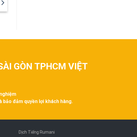
SÀI GÒN TPHCM VIỆT
 nghiệm
và bảo đảm quyền lợi khách hàng.
Dịch Tiếng Rumani