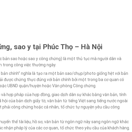
ứng, sao y tại Phúc Thọ – Hà Nội
ực bản sao hoặc sao y công chứng) là một thủ tục mà người dân và
n trong công việc thường ngày.
y bản chính” nghĩa là tạo ra một bản sao/chụp/photo giống hệt với bản
ải được chứng thực đúng với bản chính bởi một trong ba cơ quan có
hoặc UBND quận/huyện hoặc Văn phòng Công chứng.
c và hợp pháp của hợp đồng, giao dịch dân sự khác bằng văn bản, tính
 hội của bản dịch giấy tờ, văn bản từ tiếng Việt sang tiếng nước ngoài
ật phải công chứng hoặc cá nhân, tổ chức tự nguyện yêu cầu công
 chuyển thể tài liệu, hồ sơ, văn bản từ ngôn ngữ này sang ngôn ngữ khác
c nhận pháp lý của các cơ quan, tổ chức theo yêu cầu của khách hàng.