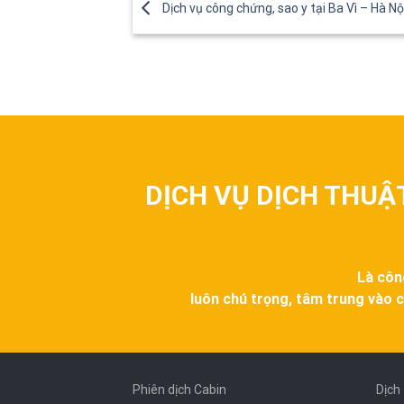
Dịch vụ công chứng, sao y tại Ba Vì – Hà Nộ
DỊCH VỤ DỊCH THUẬ
Là côn
luôn chú trọng, tâm trung vào c
Phiên dịch Cabin
Dịch