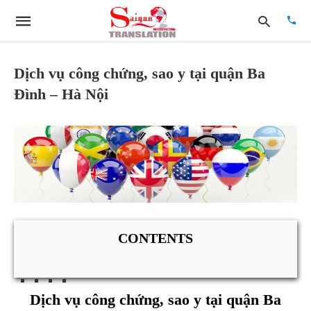
Dịch vụ công chứng, sao y tại quận Ba
Đình – Hà Nội
Type
your
searc
quer
and
hit
enter:
CONTENTS
Dịch vụ công chứng, sao y tại quận Ba