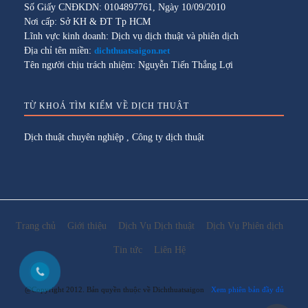
Số Giấy CNĐKDN: 0104897761, Ngày 10/09/2010
Nơi cấp: Sở KH & ĐT Tp HCM
Lĩnh vực kinh doanh: Dịch vụ dịch thuật và phiên dịch
Địa chỉ tên miền:
dichthuatsaigon.net
Tên người chịu trách nhiệm: Nguyễn Tiến Thắng Lợi
TỪ KHOÁ TÌM KIẾM VỀ DỊCH THUẬT
Dịch thuật chuyên nghiệp
,
Công ty dịch thuật
Trang chủ
Giới thiệu
Dịch Vụ Dịch thuật
Dịch Vụ Phiên dịch
Tin tức
Liên Hệ
@Copyright 2012. Bản quyền thuộc về Dichthuatsaigon
Xem phiên bản đầy đủ