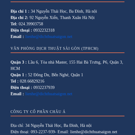
Địa chỉ 1 :
34 Nguyễn Thái Học, Ba Đình, Hà nội
Địa chỉ 2:
92 Nguyễn Xiển, Thanh Xuân Hà Nội
Tel:
024.39903758
Điện thoại :
0932232318
Email :
lienhe@dichthuatsaigon.net
VĂN PHÒNG DỊCH THUẬT SÀI GÒN (TPHCM)
Quận 3 :
Lầu 6, Tòa nhà Master, 155 Hai Bà Trưng, P6, Quận 3,
HCM
Quận 1 :
52 Đông Du, Bến Nghé, Quận 1
Tel :
028.66829216
Điện thoại :
0932237939
Email :
lienhe@dichthuatsaigon.net
CÔNG TY CỔ PHẦN CHÂU Á
Địa chỉ: 34 Nguyễn Thái Học, Ba Đình, Hà nội
Điện thoại: 093-2237-939- Email: lienhe@dichthuatsaigon.net