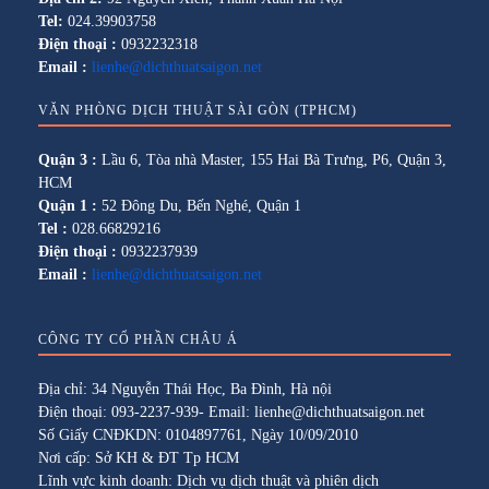
Tel:
024.39903758
Điện thoại :
0932232318
Email :
lienhe@dichthuatsaigon.net
VĂN PHÒNG DỊCH THUẬT SÀI GÒN (TPHCM)
Quận 3 :
Lầu 6, Tòa nhà Master, 155 Hai Bà Trưng, P6, Quận 3,
HCM
Quận 1 :
52 Đông Du, Bến Nghé, Quận 1
Tel :
028.66829216
Điện thoại :
0932237939
Email :
lienhe@dichthuatsaigon.net
CÔNG TY CỔ PHẦN CHÂU Á
Địa chỉ: 34 Nguyễn Thái Học, Ba Đình, Hà nội
Điện thoại: 093-2237-939- Email: lienhe@dichthuatsaigon.net
Số Giấy CNĐKDN: 0104897761, Ngày 10/09/2010
Nơi cấp: Sở KH & ĐT Tp HCM
Lĩnh vực kinh doanh: Dịch vụ dịch thuật và phiên dịch