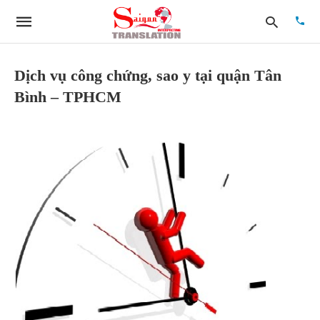
Dịch vụ công chứng, sao y tại quận Tân
Bình – TPHCM
Type
your
searc
quer
and
hit
enter: