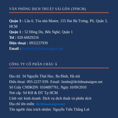
VĂN PHÒNG DỊCH THUẬT SÀI GÒN (TPHCM)
Quận 3 :
Lầu 6, Tòa nhà Master, 155 Hai Bà Trưng, P6, Quận 3,
HCM
Quận 1 :
52 Đông Du, Bến Nghé, Quận 1
Tel :
028.66829216
Điện thoại :
0932237939
Email :
lienhe@dichthuatsaigon.net
CÔNG TY CỔ PHẦN CHÂU Á
Địa chỉ: 34 Nguyễn Thái Học, Ba Đình, Hà nội
Điện thoại: 093-2237-939- Email: lienhe@dichthuatsaigon.net
Số Giấy CNĐKDN: 0104897761, Ngày 10/09/2010
Nơi cấp: Sở KH & ĐT Tp HCM
Lĩnh vực kinh doanh: Dịch vụ dịch thuật và phiên dịch
Địa chỉ tên miền:
dichthuatsaigon.net
Tên người chịu trách nhiệm: Nguyễn Tiến Thắng Lợi