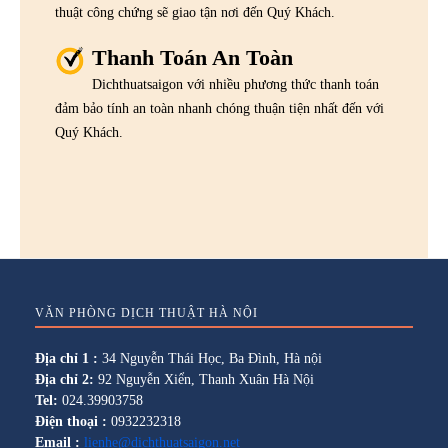
thuật công chứng sẽ giao tận nơi đến Quý Khách.
Thanh Toán An Toàn
Dichthuatsaigon với nhiều phương thức thanh toán
đảm bảo tính an toàn nhanh chóng thuận tiện nhất đến với
Quý Khách.
VĂN PHÒNG DỊCH THUẬT HÀ NỘI
Địa chỉ 1 :
34 Nguyễn Thái Học, Ba Đình, Hà nội
Địa chỉ 2:
92 Nguyễn Xiển, Thanh Xuân Hà Nội
Tel:
024.39903758
Điện thoại :
0932232318
Email :
lienhe@dichthuatsaigon.net