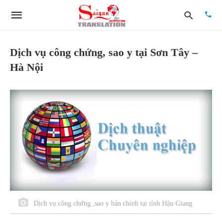
Dịch vụ công chứng, sao y tại Sơn Tây –
Hà Nội
Type
your
searc
quer
and
hit
enter:
Dịch vụ công chứng ,sao y bản chính tại tỉnh Hậu Giang