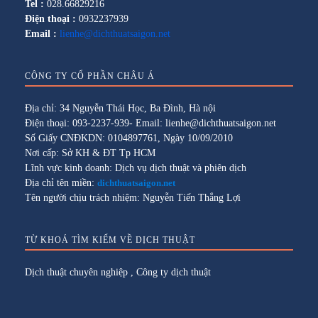
Tel :
028.66829216
Điện thoại :
0932237939
Email :
lienhe@dichthuatsaigon.net
CÔNG TY CỔ PHẦN CHÂU Á
Địa chỉ: 34 Nguyễn Thái Học, Ba Đình, Hà nội
Điện thoại: 093-2237-939- Email: lienhe@dichthuatsaigon.net
Số Giấy CNĐKDN: 0104897761, Ngày 10/09/2010
Nơi cấp: Sở KH & ĐT Tp HCM
Lĩnh vực kinh doanh: Dịch vụ dịch thuật và phiên dịch
Địa chỉ tên miền:
dichthuatsaigon.net
Tên người chịu trách nhiệm: Nguyễn Tiến Thắng Lợi
TỪ KHOÁ TÌM KIẾM VỀ DỊCH THUẬT
Dịch thuật chuyên nghiệp
,
Công ty dịch thuật