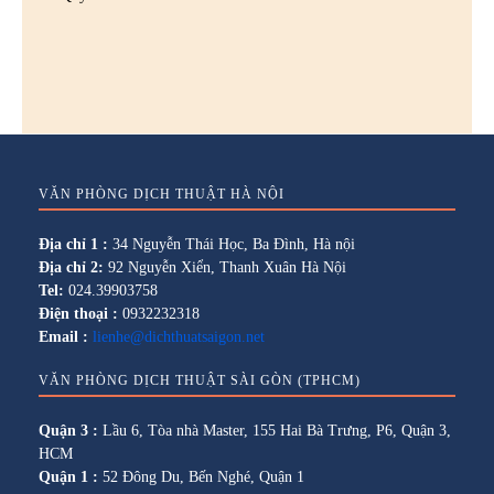
VĂN PHÒNG DỊCH THUẬT HÀ NỘI
Địa chỉ 1 :
34 Nguyễn Thái Học, Ba Đình, Hà nội
Địa chỉ 2:
92 Nguyễn Xiển, Thanh Xuân Hà Nội
Tel:
024.39903758
Điện thoại :
0932232318
Email :
lienhe@dichthuatsaigon.net
VĂN PHÒNG DỊCH THUẬT SÀI GÒN (TPHCM)
Quận 3 :
Lầu 6, Tòa nhà Master, 155 Hai Bà Trưng, P6, Quận 3,
HCM
Quận 1 :
52 Đông Du, Bến Nghé, Quận 1