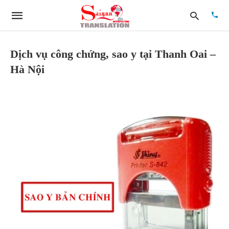
Dịch vụ công chứng, sao y tại Thanh Oai –
Hà Nội
Type
your
searc
quer
and
hit
enter: