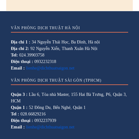
VĂN PHÒNG DỊCH THUẬT HÀ NỘI
Địa chỉ 1 :
34 Nguyễn Thái Học, Ba Đình, Hà nội
Địa chỉ 2:
92 Nguyễn Xiển, Thanh Xuân Hà Nội
Tel:
024.39903758
Điện thoại :
0932232318
Email :
lienhe@dichthuatsaigon.net
VĂN PHÒNG DỊCH THUẬT SÀI GÒN (TPHCM)
Quận 3 :
Lầu 6, Tòa nhà Master, 155 Hai Bà Trưng, P6, Quận 3,
HCM
Quận 1 :
52 Đông Du, Bến Nghé, Quận 1
Tel :
028.66829216
Điện thoại :
0932237939
Email :
lienhe@dichthuatsaigon.net