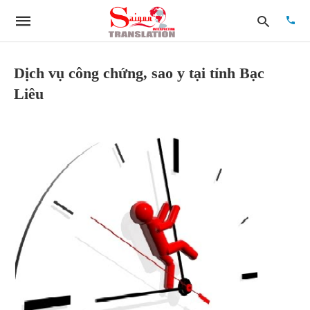
Dịch vụ công chứng, sao y tại tỉnh Bạc
Liêu
Type
your
searc
quer
and
hit
enter: