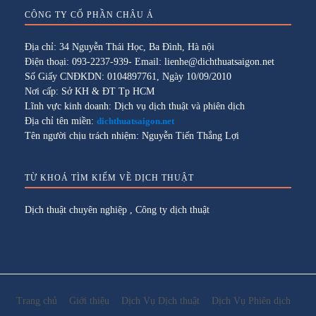
CÔNG TY CỔ PHẦN CHÂU Á
Địa chỉ: 34 Nguyễn Thái Học, Ba Đình, Hà nội
Điện thoại: 093-2237-939- Email: lienhe@dichthuatsaigon.net
Số Giấy CNĐKDN: 0104897761, Ngày 10/09/2010
Nơi cấp: Sở KH & ĐT Tp HCM
Lĩnh vực kinh doanh: Dịch vụ dịch thuật và phiên dịch
Địa chỉ tên miền:
dichthuatsaigon.net
Tên người chịu trách nhiệm: Nguyễn Tiến Thắng Lợi
TỪ KHOÁ TÌM KIẾM VỀ DỊCH THUẬT
Dịch thuật chuyên nghiệp
,
Công ty dịch thuật
Trang chủ
Giới thiệu
Dịch Vụ Dịch thuật
Dịch Vụ Phiên dịch