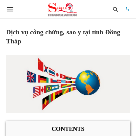
Dịch vụ công chứng, sao y tại tỉnh Đồng
Tháp
Type
your
searc
quer
and
hit
enter:
CONTENTS