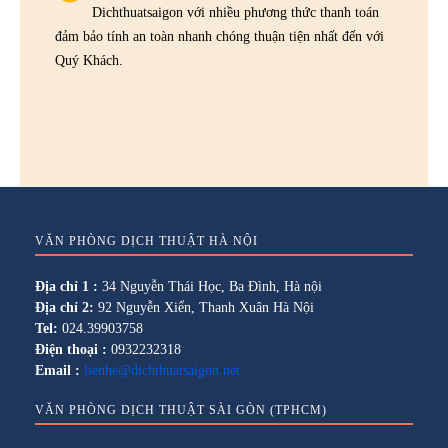
Dichthuatsaigon với nhiều phương thức thanh toán
đảm bảo tính an toàn nhanh chóng thuận tiện nhất đến với
Quý Khách.
VĂN PHÒNG DỊCH THUẬT HÀ NỘI
Địa chỉ 1 :
34 Nguyễn Thái Học, Ba Đình, Hà nội
Địa chỉ 2:
92 Nguyễn Xiển, Thanh Xuân Hà Nội
Tel:
024.39903758
Điện thoại :
0932232318
Email :
lienhe@dichthuatsaigon.net
VĂN PHÒNG DỊCH THUẬT SÀI GÒN (TPHCM)