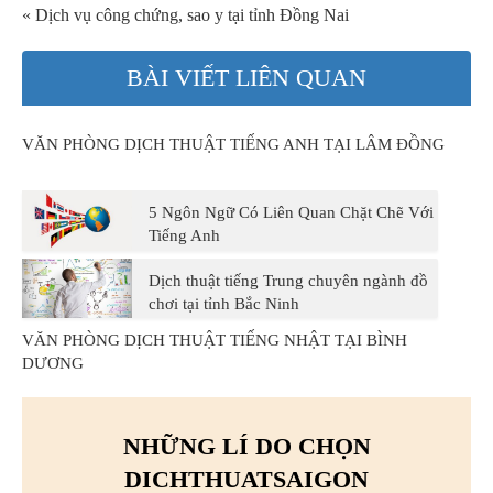
« Dịch vụ công chứng, sao y tại tỉnh Đồng Nai
BÀI VIẾT LIÊN QUAN
VĂN PHÒNG DỊCH THUẬT TIẾNG ANH TẠI LÂM ĐỒNG
5 Ngôn Ngữ Có Liên Quan Chặt Chẽ Với
Tiếng Anh
Dịch thuật tiếng Trung chuyên ngành đồ
chơi tại tỉnh Bắc Ninh
VĂN PHÒNG DỊCH THUẬT TIẾNG NHẬT TẠI BÌNH
DƯƠNG
NHỮNG LÍ DO CHỌN
DICHTHUATSAIGON