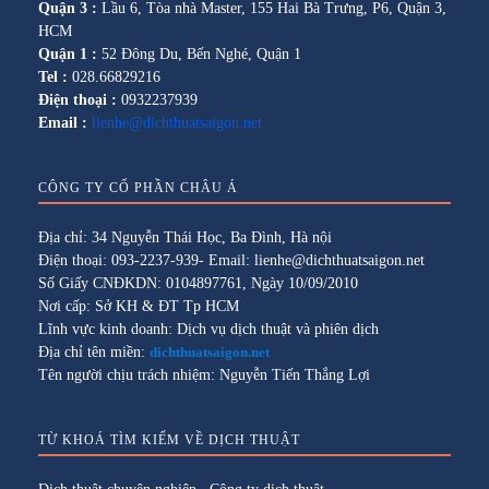
Quận 3 :
Lầu 6, Tòa nhà Master, 155 Hai Bà Trưng, P6, Quận 3,
HCM
Quận 1 :
52 Đông Du, Bến Nghé, Quận 1
Tel :
028.66829216
Điện thoại :
0932237939
Email :
lienhe@dichthuatsaigon.net
CÔNG TY CỔ PHẦN CHÂU Á
Địa chỉ: 34 Nguyễn Thái Học, Ba Đình, Hà nội
Điện thoại: 093-2237-939- Email: lienhe@dichthuatsaigon.net
Số Giấy CNĐKDN: 0104897761, Ngày 10/09/2010
Nơi cấp: Sở KH & ĐT Tp HCM
Lĩnh vực kinh doanh: Dịch vụ dịch thuật và phiên dịch
Địa chỉ tên miền:
dichthuatsaigon.net
Tên người chịu trách nhiệm: Nguyễn Tiến Thắng Lợi
TỪ KHOÁ TÌM KIẾM VỀ DỊCH THUẬT