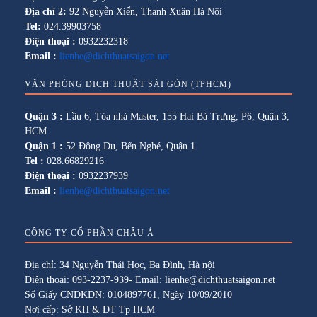
Địa chỉ 2:
92 Nguyễn Xiển, Thanh Xuân Hà Nội
Tel:
024.39903758
Điện thoại :
0932232318
Email :
lienhe@dichthuatsaigon.net
VĂN PHÒNG DỊCH THUẬT SÀI GÒN (TPHCM)
Quận 3 :
Lầu 6, Tòa nhà Master, 155 Hai Bà Trưng, P6, Quận 3,
HCM
Quận 1 :
52 Đông Du, Bến Nghé, Quận 1
Tel :
028.66829216
Điện thoại :
0932237939
Email :
lienhe@dichthuatsaigon.net
CÔNG TY CỔ PHẦN CHÂU Á
Địa chỉ: 34 Nguyễn Thái Học, Ba Đình, Hà nội
Điện thoại: 093-2237-939- Email: lienhe@dichthuatsaigon.net
Số Giấy CNĐKDN: 0104897761, Ngày 10/09/2010
Nơi cấp: Sở KH & ĐT Tp HCM