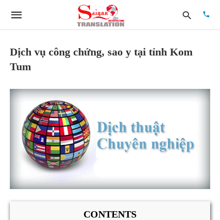
Dịch vụ công chứng, sao y tại tỉnh Kom
Tum
Type
your
searc
quer
and
hit
enter:
CONTENTS