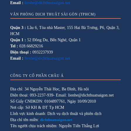
Email :
lienhe@dichthuatsaigon.net
VĂN PHÒNG DỊCH THUẬT SÀI GÒN (TPHCM)
Quận 3 :
Lầu 6, Tòa nhà Master, 155 Hai Bà Trưng, P6, Quận 3,
HCM
Quận 1 :
52 Đông Du, Bến Nghé, Quận 1
Tel :
028.66829216
Điện thoại :
0932237939
Email :
lienhe@dichthuatsaigon.net
CÔNG TY CỔ PHẦN CHÂU Á
Địa chỉ: 34 Nguyễn Thái Học, Ba Đình, Hà nội
Điện thoại: 093-2237-939- Email: lienhe@dichthuatsaigon.net
Số Giấy CNĐKDN: 0104897761, Ngày 10/09/2010
Nơi cấp: Sở KH & ĐT Tp HCM
Lĩnh vực kinh doanh: Dịch vụ dịch thuật và phiên dịch
Địa chỉ tên miền:
dichthuatsaigon.net
Tên người chịu trách nhiệm: Nguyễn Tiến Thắng Lợi