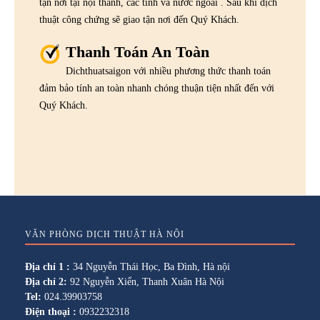
tận nơi tại nội thành, các tỉnh và nước ngoài . Sau khi dịch
thuật công chứng sẽ giao tận nơi đến Quý Khách.
Thanh Toán An Toàn
Dichthuatsaigon với nhiều phương thức thanh toán
đảm bảo tính an toàn nhanh chóng thuận tiện nhất đến với
Quý Khách.
VĂN PHÒNG DỊCH THUẬT HÀ NỘI
Địa chỉ 1 :
34 Nguyễn Thái Học, Ba Đình, Hà nội
Địa chỉ 2:
92 Nguyễn Xiển, Thanh Xuân Hà Nội
Tel:
024.39903758
Điện thoại :
0932232318