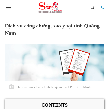
Dịch vụ công chứng, sao y tại tỉnh Quãng
Nam
Type
your
searc
quer
and
hit
enter:
Dịch vụ sao y bản chính tại quận 1 - TP.Hồ Chí Minh
CONTENTS