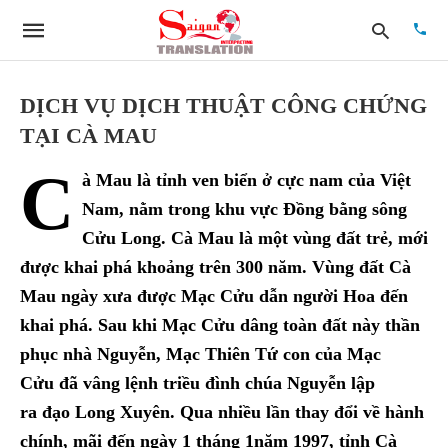
DỊCH VỤ DỊCH THUẬT CÔNG CHỨNG
TẠI CÀ MAU
Type
C
your
à Mau là tỉnh ven biển ở cực nam của Việt
searc
quer
Nam, nằm trong khu vực Đồng bằng sông
and
Cửu Long. Cà Mau là một vùng đất trẻ, mới
hit
enter:
được khai phá khoảng trên 300 năm. Vùng đất Cà
Mau ngày xưa được Mạc Cửu dẫn người Hoa đến
khai phá. Sau khi Mạc Cửu dâng toàn đất này thần
phục nhà Nguyễn, Mạc Thiên Tứ con của Mạc
Cửu đã vâng lệnh triều đình chúa Nguyễn lập
ra đạo Long Xuyên. Qua nhiều lần thay đổi về hành
chính, mãi đến ngày 1 tháng 1năm 1997, tỉnh Cà