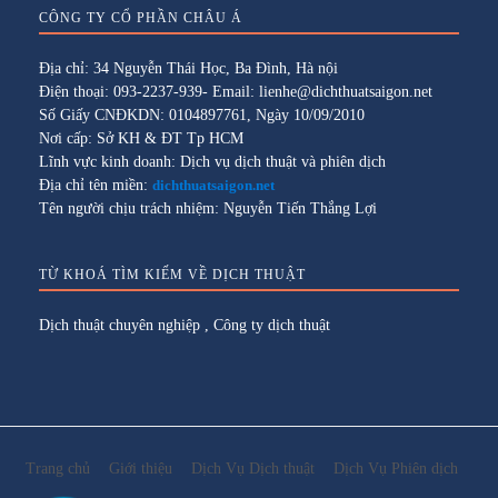
CÔNG TY CỔ PHẦN CHÂU Á
Địa chỉ: 34 Nguyễn Thái Học, Ba Đình, Hà nội
Điện thoại: 093-2237-939- Email: lienhe@dichthuatsaigon.net
Số Giấy CNĐKDN: 0104897761, Ngày 10/09/2010
Nơi cấp: Sở KH & ĐT Tp HCM
Lĩnh vực kinh doanh: Dịch vụ dịch thuật và phiên dịch
Địa chỉ tên miền:
dichthuatsaigon.net
Tên người chịu trách nhiệm: Nguyễn Tiến Thắng Lợi
TỪ KHOÁ TÌM KIẾM VỀ DỊCH THUẬT
Dịch thuật chuyên nghiệp
,
Công ty dịch thuật
Trang chủ
Giới thiệu
Dịch Vụ Dịch thuật
Dịch Vụ Phiên dịch