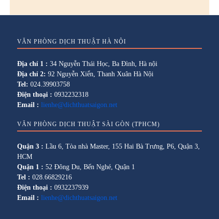
VĂN PHÒNG DỊCH THUẬT HÀ NỘI
Địa chỉ 1 :
34 Nguyễn Thái Học, Ba Đình, Hà nội
Địa chỉ 2:
92 Nguyễn Xiển, Thanh Xuân Hà Nội
Tel:
024.39903758
Điện thoại :
0932232318
Email :
lienhe@dichthuatsaigon.net
VĂN PHÒNG DỊCH THUẬT SÀI GÒN (TPHCM)
Quận 3 :
Lầu 6, Tòa nhà Master, 155 Hai Bà Trưng, P6, Quận 3,
HCM
Quận 1 :
52 Đông Du, Bến Nghé, Quận 1
Tel :
028.66829216
Điện thoại :
0932237939
Email :
lienhe@dichthuatsaigon.net