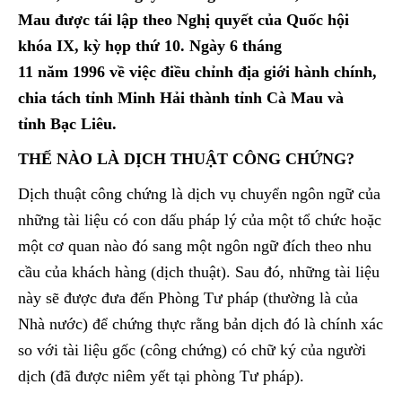
Mau được tái lập theo Nghị quyết của Quốc hội
khóa IX, kỳ họp thứ 10. Ngày 6 tháng
11 năm 1996 về việc điều chỉnh địa giới hành chính,
chia tách tỉnh Minh Hải thành tỉnh Cà Mau và
tỉnh Bạc Liêu.
THẾ NÀO LÀ DỊCH THUẬT CÔNG CHỨNG?
Dịch thuật công chứng là dịch vụ chuyển ngôn ngữ của
những tài liệu có con dấu pháp lý của một tổ chức hoặc
một cơ quan nào đó sang một ngôn ngữ đích theo nhu
cầu của khách hàng (dịch thuật). Sau đó, những tài liệu
này sẽ được đưa đến Phòng Tư pháp (thường là của
Nhà nước) để chứng thực rằng bản dịch đó là chính xác
so với tài liệu gốc (công chứng) có chữ ký của người
dịch (đã được niêm yết tại phòng Tư pháp).