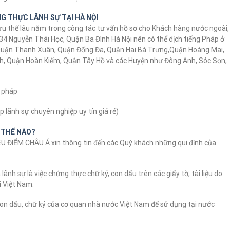
G THỰC LÃNH SỰ TẠI HÀ NỘI
i ưu thế lâu năm trong công tác tư vấn hồ sơ cho Khách hàng nước ngoài,
 34 Nguyễn Thái Học, Quận Ba Đình Hà Nội nên có thể dịch tiếng Pháp ở
 Quận Thanh Xuân, Quận Đống Đa, Quận Hai Bà Trưng,Quận Hoàng Mai,
nh, Quận Hoàn Kiếm, Quận Tây Hồ và các Huyện như Đông Anh, Sóc Sơn,
ư pháp
 lãnh sự chuyên nghiệp uy tín giá rẻ)
 THẾ NÀO?
ĐIỂM CHÂU Á xin thông tin đến các Quý khách những qui định của
nh sự là việc chứng thực chữ ký, con dấu trên các giấy tờ, tài liệu do
i Việt Nam.
on dấu, chữ ký của cơ quan nhà nước Việt Nam để sử dụng tại nước