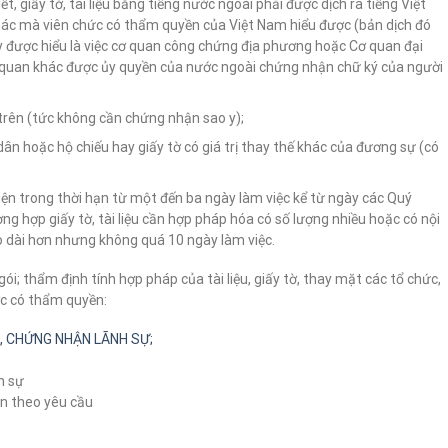
, giấy tờ, tài liệu bằng tiếng nước ngoài phải được dịch ra tiếng Việt
ác mà viên chức có thẩm quyền của Việt Nam hiểu được (bản dịch đó
 được hiểu là việc cơ quan công chứng địa phương hoặc Cơ quan đại
ơ quan khác được ủy quyền của nước ngoài chứng nhận chữ ký của người
i trên (tức không cần chứng nhận sao y);
n hoặc hộ chiếu hay giấy tờ có giá trị thay thế khác của đương sự (có
iện trong thời hạn từ một đến ba ngày làm việc kể từ ngày các Quý
ờng hợp giấy tờ, tài liệu cần hợp pháp hóa có số lượng nhiều hoặc có nội
éo dài hơn nhưng không quá 10 ngày làm việc.
ói; thẩm định tính hợp pháp của tài liệu, giấy tờ, thay mặt các tổ chức,
ớc có thẩm quyền:
Á, CHỨNG NHẬN LÃNH SỰ;
h sự
án theo yêu cầu