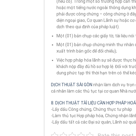
(nếu có). Trong một số trường hợp cần thiết
hoặc một tiếng nước ngoài thông dụng kh
phải được công chứng – công chứng ở đây
diện ngoại giao, Cơ quan Lãnh sự hoặc c
dịch theo qui định của pháp luật).
Một (01) bản chụp các giấy tờ, tài liệu nó
Một (01) bản chụp chứng minh thư nhân dâ
xuất trình bản gốc để đối chiếu);
Việc hợp pháp hóa lãnh sự sẽ được thực h
khách nộp đầy đủ hồ sơ hợp lệ. Đối với trư
dung phức tạp thì thời hạn trên có thể k
DỊCH THUẬT SÀI GÒN
nhận làm dịch vụ trọn g
cá nhân làm các thủ tục tại cơ quan Nhà nư
8. DỊCH THUẬT TÀÌ LIỆU CẦN HỢP PHÁP HO
-Lấy dấu Công chứng, Chứng thực tư pháp
-Làm thủ tục Hợp pháp hóa, Chứng nhận lãn
-Lấy dấu tất cả các Đại sứ quán, Lãnh sứ qu
Rate this post