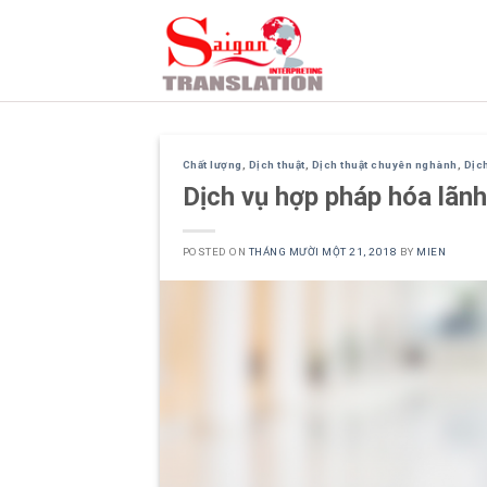
Skip
to
content
Chất lượng
,
Dịch thuật
,
Dịch thuật chuyên nghành
,
Dịc
Dịch vụ hợp pháp hóa lãnh
POSTED ON
THÁNG MƯỜI MỘT 21, 2018
BY
MIEN