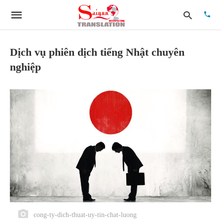
Dịch vụ phiên dịch tiếng Nhật chuyên
nghiệp
Type
your
searc
quer
and
hit
enter:
cong-ty-dich-thuat-uy-tin-chat-luong