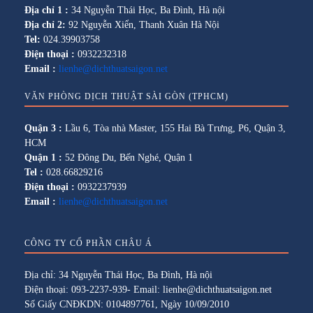
Địa chỉ 1 :
34 Nguyễn Thái Học, Ba Đình, Hà nội
Địa chỉ 2:
92 Nguyễn Xiển, Thanh Xuân Hà Nội
Tel:
024.39903758
Điện thoại :
0932232318
Email :
lienhe@dichthuatsaigon.net
VĂN PHÒNG DỊCH THUẬT SÀI GÒN (TPHCM)
Quận 3 :
Lầu 6, Tòa nhà Master, 155 Hai Bà Trưng, P6, Quận 3,
HCM
Quận 1 :
52 Đông Du, Bến Nghé, Quận 1
Tel :
028.66829216
Điện thoại :
0932237939
Email :
lienhe@dichthuatsaigon.net
CÔNG TY CỔ PHẦN CHÂU Á
Địa chỉ: 34 Nguyễn Thái Học, Ba Đình, Hà nội
Điện thoại: 093-2237-939- Email: lienhe@dichthuatsaigon.net
Số Giấy CNĐKDN: 0104897761, Ngày 10/09/2010