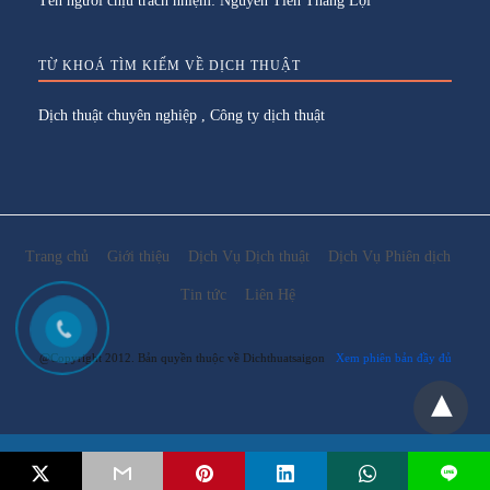
Tên người chịu trách nhiệm: Nguyễn Tiến Thắng Lợi
TỪ KHOÁ TÌM KIẾM VỀ DỊCH THUẬT
Dịch thuật chuyên nghiệp
,
Công ty dịch thuật
Trang chủ
Giới thiệu
Dịch Vụ Dịch thuật
Dịch Vụ Phiên dịch
Tin tức
Liên Hệ
@Copyright 2012. Bản quyền thuộc về Dichthuatsaigon
Xem phiên bản đầy đủ
Email:
lienhe@dichthuatsaigon.net
L