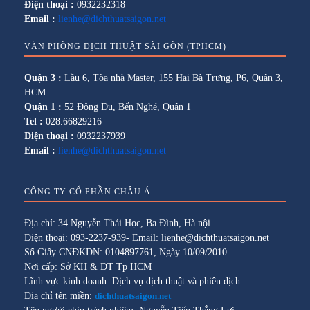
Điện thoại :
0932232318
Email :
lienhe@dichthuatsaigon.net
VĂN PHÒNG DỊCH THUẬT SÀI GÒN (TPHCM)
Quận 3 :
Lầu 6, Tòa nhà Master, 155 Hai Bà Trưng, P6, Quận 3,
HCM
Quận 1 :
52 Đông Du, Bến Nghé, Quận 1
Tel :
028.66829216
Điện thoại :
0932237939
Email :
lienhe@dichthuatsaigon.net
CÔNG TY CỔ PHẦN CHÂU Á
Địa chỉ: 34 Nguyễn Thái Học, Ba Đình, Hà nội
Điện thoại: 093-2237-939- Email: lienhe@dichthuatsaigon.net
Số Giấy CNĐKDN: 0104897761, Ngày 10/09/2010
Nơi cấp: Sở KH & ĐT Tp HCM
Lĩnh vực kinh doanh: Dịch vụ dịch thuật và phiên dịch
Địa chỉ tên miền:
dichthuatsaigon.net