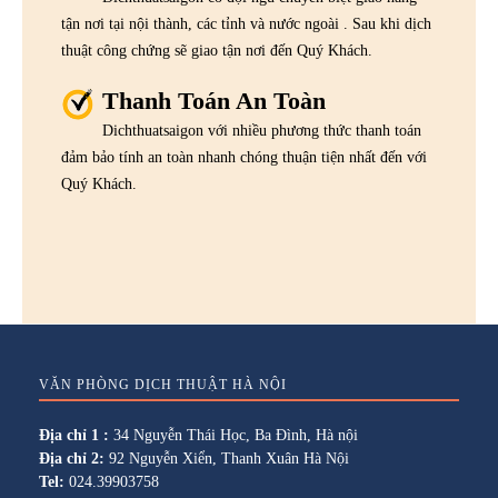
tận nơi tại nội thành, các tỉnh và nước ngoài . Sau khi dịch
thuật công chứng sẽ giao tận nơi đến Quý Khách.
Thanh Toán An Toàn
Dichthuatsaigon với nhiều phương thức thanh toán
đảm bảo tính an toàn nhanh chóng thuận tiện nhất đến với
Quý Khách.
VĂN PHÒNG DỊCH THUẬT HÀ NỘI
Địa chỉ 1 :
34 Nguyễn Thái Học, Ba Đình, Hà nội
Địa chỉ 2:
92 Nguyễn Xiển, Thanh Xuân Hà Nội
Tel:
024.39903758