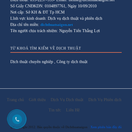
Số Giấy CNĐKDN: 0104897761, Ngày 10/09/2010
Nơi cấp: Sở KH & ĐT Tp HCM
Lĩnh vực kinh doanh: Dịch vụ dịch thuật và phiên dịch
Địa chỉ tên miền:
dichthuatsaigon.net
Tên người chịu trách nhiệm: Nguyễn Tiến Thắng Lợi
TỪ KHOÁ TÌM KIẾM VỀ DỊCH THUẬT
Dịch thuật chuyên nghiệp
,
Công ty dịch thuật
Trang chủ
Giới thiệu
Dịch Vụ Dịch thuật
Dịch Vụ Phiên dịch
Tin tức
Liên Hệ
@Copyright 2012. Bản quyền thuộc về Dichthuatsaigon
Xem phiên bản đầy đủ