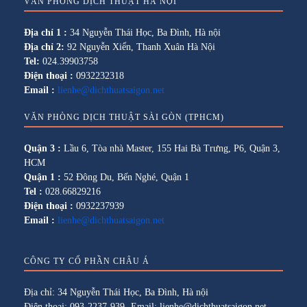
VĂN PHÒNG DỊCH THUẬT HÀ NỘI
Địa chỉ 1 :
34 Nguyễn Thái Học, Ba Đình, Hà nội
Địa chỉ 2:
92 Nguyễn Xiển, Thanh Xuân Hà Nội
Tel:
024.39903758
Điện thoại :
0932232318
Email :
lienhe@dichthuatsaigon.net
VĂN PHÒNG DỊCH THUẬT SÀI GÒN (TPHCM)
Quận 3 :
Lầu 6, Tòa nhà Master, 155 Hai Bà Trưng, P6, Quận 3,
HCM
Quận 1 :
52 Đông Du, Bến Nghé, Quận 1
Tel :
028.66829216
Điện thoại :
0932237939
Email :
lienhe@dichthuatsaigon.net
CÔNG TY CỔ PHẦN CHÂU Á
Địa chỉ: 34 Nguyễn Thái Học, Ba Đình, Hà nội
Điện thoại: 093-2237-939- Email: lienhe@dichthuatsaigon.net