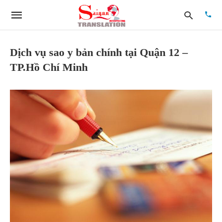
Dịch vụ sao y bản chính tại Quận 12 –
TP.Hồ Chí Minh
Type
your
searc
quer
and
hit
enter: