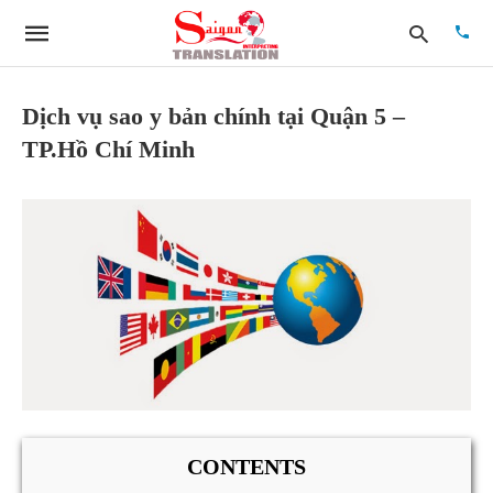
Dịch vụ sao y bản chính tại Quận 5 –
TP.Hồ Chí Minh
Type
your
searc
quer
and
hit
enter:
CONTENTS