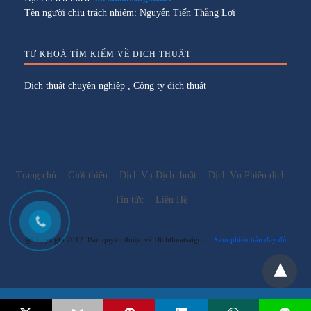
Tên người chịu trách nhiệm: Nguyễn Tiến Thắng Lợi
TỪ KHOÁ TÌM KIẾM VỀ DỊCH THUẬT
Dịch thuật chuyên nghiệp
,
Công ty dịch thuật
Trang chủ
Giới thiệu
Dịch Vụ Dịch thuật
Dịch Vụ Phiên dịch
Tin tức
Liên Hệ
@Copyright 2012. Bản quyền thuộc về Dichthuatsaigon
Xem phiên bản đầy đủ
Email:
lienhe@dichthuatsaigon.net