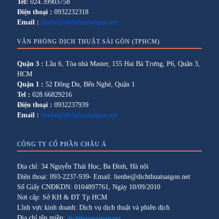
Tel:
024.39903758
Điện thoại :
0932232318
Email :
lienhe@dichthuatsaigon.net
VĂN PHÒNG DỊCH THUẬT SÀI GÒN (TPHCM)
Quận 3 :
Lầu 6, Tòa nhà Master, 155 Hai Bà Trưng, P6, Quận 3,
HCM
Quận 1 :
52 Đông Du, Bến Nghé, Quận 1
Tel :
028.66829216
Điện thoại :
0932237939
Email :
lienhe@dichthuatsaigon.net
CÔNG TY CỔ PHẦN CHÂU Á
Địa chỉ: 34 Nguyễn Thái Học, Ba Đình, Hà nội
Điện thoại: 093-2237-939- Email: lienhe@dichthuatsaigon.net
Số Giấy CNĐKDN: 0104897761, Ngày 10/09/2010
Nơi cấp: Sở KH & ĐT Tp HCM
Lĩnh vực kinh doanh: Dịch vụ dịch thuật và phiên dịch
Địa chỉ tên miền:
dichthuatsaigon.net