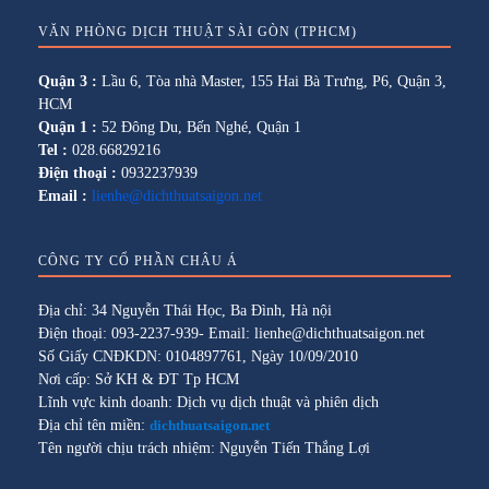
VĂN PHÒNG DỊCH THUẬT SÀI GÒN (TPHCM)
Quận 3 :
Lầu 6, Tòa nhà Master, 155 Hai Bà Trưng, P6, Quận 3,
HCM
Quận 1 :
52 Đông Du, Bến Nghé, Quận 1
Tel :
028.66829216
Điện thoại :
0932237939
Email :
lienhe@dichthuatsaigon.net
CÔNG TY CỔ PHẦN CHÂU Á
Địa chỉ: 34 Nguyễn Thái Học, Ba Đình, Hà nội
Điện thoại: 093-2237-939- Email: lienhe@dichthuatsaigon.net
Số Giấy CNĐKDN: 0104897761, Ngày 10/09/2010
Nơi cấp: Sở KH & ĐT Tp HCM
Lĩnh vực kinh doanh: Dịch vụ dịch thuật và phiên dịch
Địa chỉ tên miền:
dichthuatsaigon.net
Tên người chịu trách nhiệm: Nguyễn Tiến Thắng Lợi