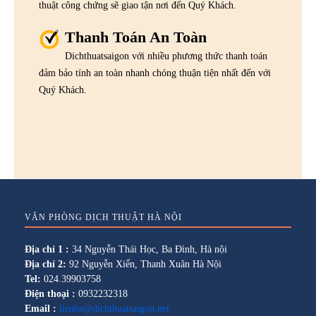
thuật công chứng sẽ giao tận nơi đến Quý Khách.
Thanh Toán An Toàn
Dichthuatsaigon với nhiều phương thức thanh toán
đảm bảo tính an toàn nhanh chóng thuận tiện nhất đến với
Quý Khách.
VĂN PHÒNG DỊCH THUẬT HÀ NỘI
Địa chỉ 1 :
34 Nguyễn Thái Học, Ba Đình, Hà nội
Địa chỉ 2:
92 Nguyễn Xiển, Thanh Xuân Hà Nội
Tel:
024.39903758
Điện thoại :
0932232318
Email :
lienhe@dichthuatsaigon.net