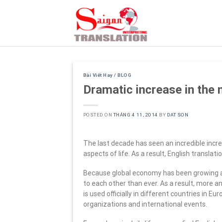
Skip
to
content
Bài Viết Hay / BLOG
Dramatic increase in the
POSTED ON
THÁNG 4 11, 2014
BY
DAT SON
The last decade has seen an incredible incre
aspects of life. As a result, English translat
Because global economy has been growing at 
to each other than ever. As a result, more 
is used officially in different countries in Eu
organizations and international events.