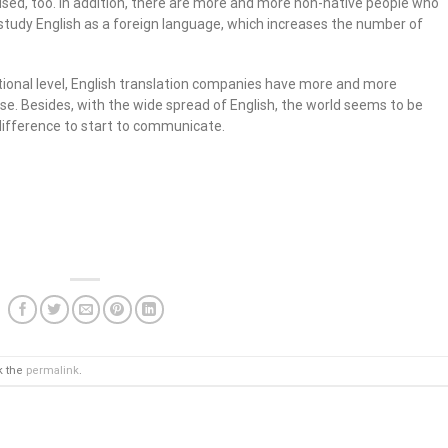
h used, too. In addition, there are more and more non-native people who
 study English as a foreign language, which increases the number of
ational level, English translation companies have more and more
e. Besides, with the wide spread of English, the world seems to be
ifference to start to communicate.
k the
permalink
.