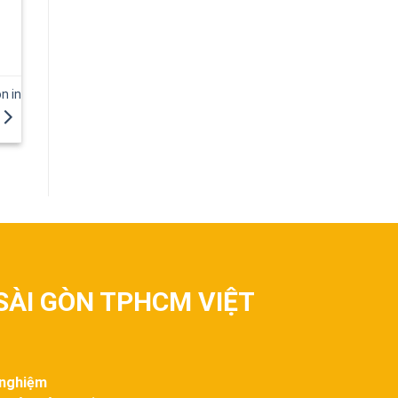
n in
SÀI GÒN TPHCM VIỆT
 nghiệm