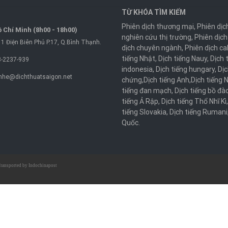
TỪ KHÓA TÌM KIẾM
Phiên dịch thương mại
,
Phiên dịc
 Chí Minh (8h00 - 18h00)
nghiên cứu thị trường
,
Phiên dịch
1 Điện Biên Phủ P.17, Q.Bình Thạnh.
dịch chuyên ngành
,
Phiên dịch ca
tiếng Nhật
,
Dịch tiếng Nauy
,
Dịch 
-2237-939
indonesia
,
Dịch tiếng hungary
,
Dịc
nhe@dichthuatsaigon.net
chứng
,
Dịch tiếng Anh
,
Dịch tiếng 
tiếng đan mạch
,
Dịch tiếng bồ đà
tiếng Ả Rập
,
Dịch tiếng Thổ Nhĩ Kì
tiếng Slovakia
,
Dịch tiếng Rumani
Quốc
.
ransported by
Indochinapost