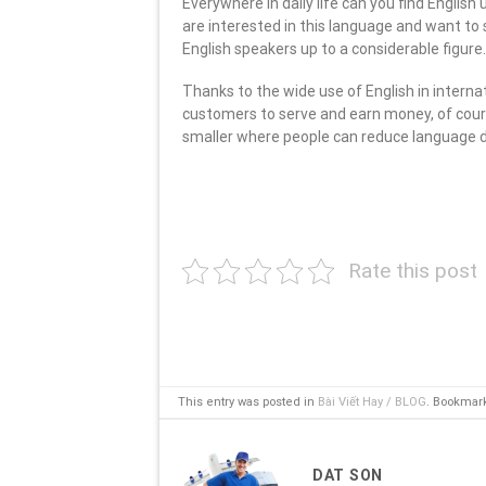
Everywhere in daily life can you find Englis
are interested in this language and want to
English speakers up to a considerable figure.
Thanks to the wide use of English in intern
customers to serve and earn money, of cours
smaller where people can reduce language d
Rate this post
This entry was posted in
Bài Viết Hay / BLOG
. Bookmar
DAT SON