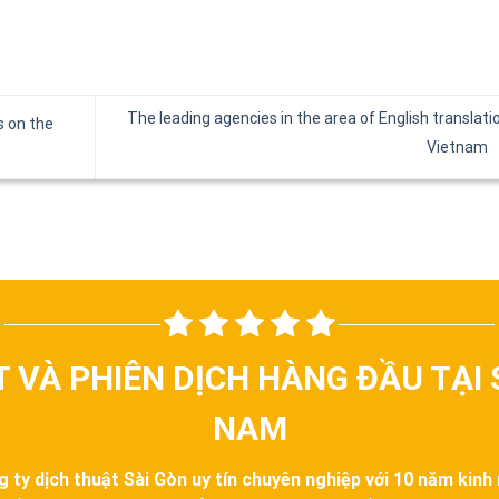
The leading agencies in the area of English translatio
s on the
Vietnam
T VÀ PHIÊN DỊCH HÀNG ĐẦU TẠI 
NAM
g ty dịch thuật Sài Gòn uy tín chuyên nghiệp với 10 năm kinh