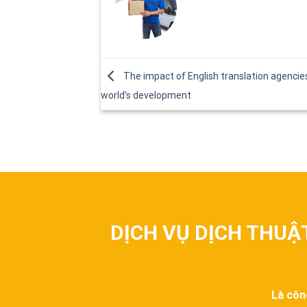
The impact of English translation agencie
world’s development
DỊCH VỤ DỊCH THUẬ
Là côn