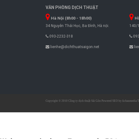
VĂN PHÒNG DỊCH THUẬT
Hà Nội (8h00 - 18h00)
Hồ
34 Nguyễn Thái Học, Ba Đình, Hà nội.
140/1
093-2232-318
093
lienhe@dichthuatsaigon.net
lie
Copyright © 2010
Công ty dịch thuật Sài Gòn
Powered SEO by
Achaumedia
T