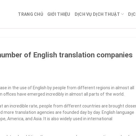
TRANG CHỦ
GIỚI THIỆU
DỊCH VỤ DỊCH THUẬT
DỊC
 number of English translation companies
ase in the use of English by people from different regions in almost all
ion offices have emerged incredibly in almost all parts of the world.
an incredible rate, people from different countries are brought close
and more translation agencies are founded day by day. English language
rope, America, and Asia. It is also widely used in international