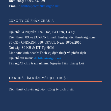
Điện thoại :
0932237939
Email :
lienhe@dichthuatsaigon.net
CÔNG TY CỔ PHẦN CHÂU Á
Địa chỉ: 34 Nguyễn Thái Học, Ba Đình, Hà nội
Điện thoại: 093-2237-939- Email: lienhe@dichthuatsaigon.net
Số Giấy CNĐKDN: 0104897761, Ngày 10/09/2010
Nơi cấp: Sở KH & ĐT Tp HCM
Lĩnh vực kinh doanh: Dịch vụ dịch thuật và phiên dịch
Địa chỉ tên miền:
dichthuatsaigon.net
Tên người chịu trách nhiệm: Nguyễn Tiến Thắng Lợi
TỪ KHOÁ TÌM KIẾM VỀ DỊCH THUẬT
Dịch thuật chuyên nghiệp
,
Công ty dịch thuật