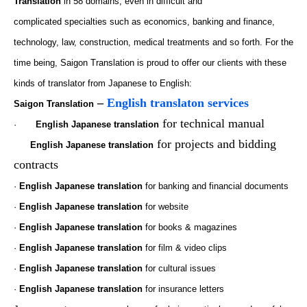
Translation
in 58 domains, even in difficult and
complicated specialties such as economics, banking and finance,
technology, law, construction, medical treatments and so forth. For the
time being, Saigon Translation is proud to offer our clients with these
kinds of translator from Japanese to English:
–
English translaton services
Saigon Translation
for technical manual
·
English
Japanese translation
for projects and bidding
English
Japanese translation
contracts
·
English
Japanese translation
for banking and financial documents
·
English
Japanese translation
for
website
·
English
Japanese translation
for books &
magazines
·
English
Japanese translation
for film
&
video clips
·
English
Japanese translation
for cultural issues
·
English
Japanese translation
for insurance letters