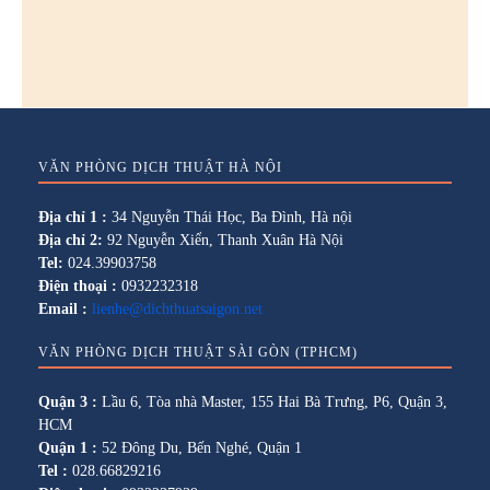
VĂN PHÒNG DỊCH THUẬT HÀ NỘI
Địa chỉ 1 :
34 Nguyễn Thái Học, Ba Đình, Hà nội
Địa chỉ 2:
92 Nguyễn Xiển, Thanh Xuân Hà Nội
Tel:
024.39903758
Điện thoại :
0932232318
Email :
lienhe@dichthuatsaigon.net
VĂN PHÒNG DỊCH THUẬT SÀI GÒN (TPHCM)
Quận 3 :
Lầu 6, Tòa nhà Master, 155 Hai Bà Trưng, P6, Quận 3,
HCM
Quận 1 :
52 Đông Du, Bến Nghé, Quận 1
Tel :
028.66829216