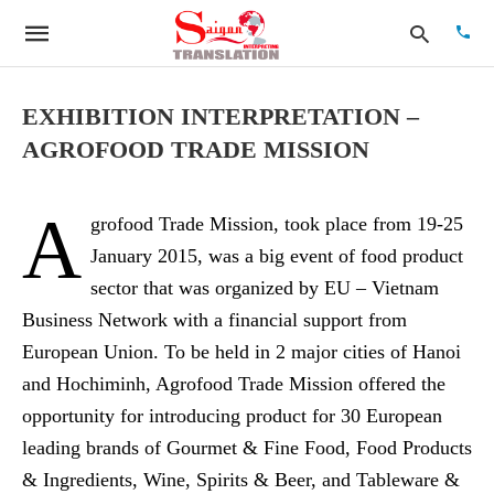
EXHIBITION INTERPRETATION –
AGROFOOD TRADE MISSION
Type
your
searc
A
grofood Trade Mission, took place from 19-25
quer
and
January 2015, was a big event of food product
hit
enter:
sector that was organized by EU – Vietnam
Business Network with a financial support from
European Union. To be held in 2 major cities of Hanoi
and Hochiminh, Agrofood Trade Mission offered the
opportunity for introducing product for 30 European
leading brands of Gourmet & Fine Food, Food Products
& Ingredients, Wine, Spirits & Beer, and Tableware &