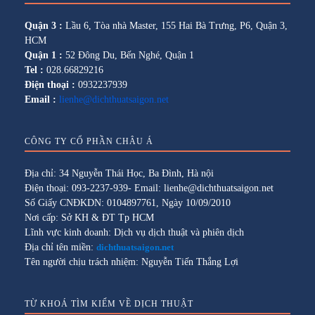
Quận 3 :
Lầu 6, Tòa nhà Master, 155 Hai Bà Trưng, P6, Quận 3,
HCM
Quận 1 :
52 Đông Du, Bến Nghé, Quận 1
Tel :
028.66829216
Điện thoại :
0932237939
Email :
lienhe@dichthuatsaigon.net
CÔNG TY CỔ PHẦN CHÂU Á
Địa chỉ: 34 Nguyễn Thái Học, Ba Đình, Hà nội
Điện thoại: 093-2237-939- Email: lienhe@dichthuatsaigon.net
Số Giấy CNĐKDN: 0104897761, Ngày 10/09/2010
Nơi cấp: Sở KH & ĐT Tp HCM
Lĩnh vực kinh doanh: Dịch vụ dịch thuật và phiên dịch
Địa chỉ tên miền:
dichthuatsaigon.net
Tên người chịu trách nhiệm: Nguyễn Tiến Thắng Lợi
TỪ KHOÁ TÌM KIẾM VỀ DỊCH THUẬT