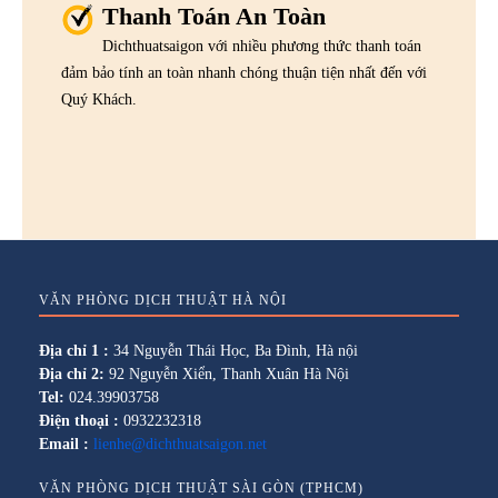
Thanh Toán An Toàn
Dichthuatsaigon với nhiều phương thức thanh toán
đảm bảo tính an toàn nhanh chóng thuận tiện nhất đến với
Quý Khách.
VĂN PHÒNG DỊCH THUẬT HÀ NỘI
Địa chỉ 1 :
34 Nguyễn Thái Học, Ba Đình, Hà nội
Địa chỉ 2:
92 Nguyễn Xiển, Thanh Xuân Hà Nội
Tel:
024.39903758
Điện thoại :
0932232318
Email :
lienhe@dichthuatsaigon.net
VĂN PHÒNG DỊCH THUẬT SÀI GÒN (TPHCM)