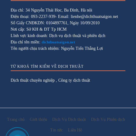
Địa chỉ: 34 Nguyễn Thái Học, Ba Đình, Hà nội
Điện thoại: 093-2237-939- Email: lienhe@dichthuatsaigon.net
Số Giấy CNĐKDN: 0104897761, Ngày 10/09/2010
Nơi cấp: Sở KH & ĐT Tp HCM
Lĩnh vực kinh doanh: Dịch vụ dịch thuật và phiên dịch
Địa chỉ tên miền:
dichthuatsaigon.net
Tên người chịu trách nhiệm: Nguyễn Tiến Thắng Lợi
TỪ KHOÁ TÌM KIẾM VỀ DỊCH THUẬT
Dịch thuật chuyên nghiệp
,
Công ty dịch thuật
Trang chủ
Giới thiệu
Dịch Vụ Dịch thuật
Dịch Vụ Phiên dịch
Tin tức
Liên Hệ