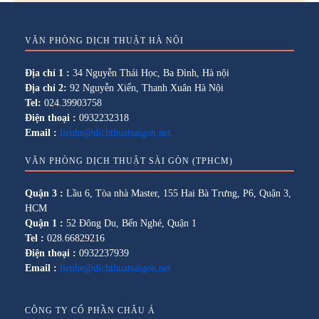
VĂN PHÒNG DỊCH THUẬT HÀ NỘI
Địa chỉ 1 :
34 Nguyễn Thái Học, Ba Đình, Hà nội
Địa chỉ 2:
92 Nguyễn Xiển, Thanh Xuân Hà Nội
Tel:
024.39903758
Điện thoại :
0932232318
Email :
lienhe@dichthuatsaigon.net
VĂN PHÒNG DỊCH THUẬT SÀI GÒN (TPHCM)
Quận 3 :
Lầu 6, Tòa nhà Master, 155 Hai Bà Trưng, P6, Quận 3,
HCM
Quận 1 :
52 Đông Du, Bến Nghé, Quận 1
Tel :
028.66829216
Điện thoại :
0932237939
Email :
lienhe@dichthuatsaigon.net
CÔNG TY CỔ PHẦN CHÂU Á