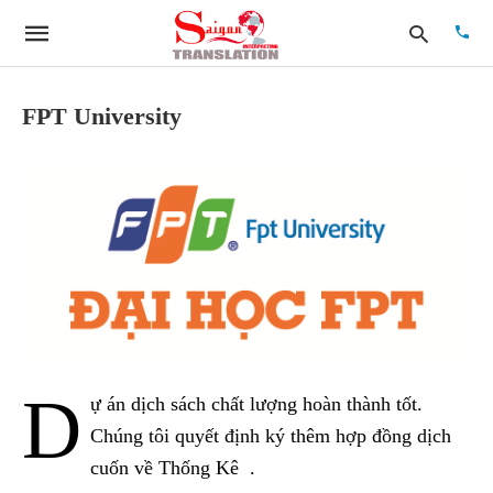
FPT University
Type
your
searc
quer
and
hit
enter:
D
ự án dịch sách chất lượng hoàn thành tốt.
Chúng tôi quyết định ký thêm hợp đồng dịch
cuốn về Thống Kê .